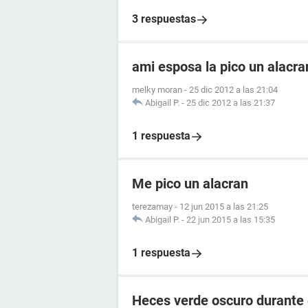
3 respuestas
ami esposa la pico un alacr
melky moran
-
25 dic 2012 a las 21:04
Abigail P.
-
25 dic 2012 a las 21:37
1 respuesta
Me pico un alacran
terezamay
-
12 jun 2015 a las 21:25
Abigail P.
-
22 jun 2015 a las 15:35
1 respuesta
Heces verde oscuro durante