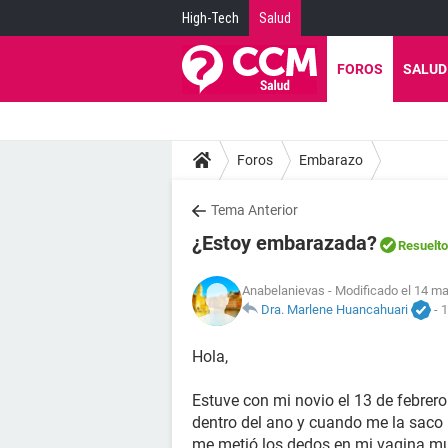
High-Tech
Salud
FOROS
SALUD
Foros
Embarazo
Tema Anterior
¿Estoy embarazada?
Resuelto
Anabelanievas
- Modificado el 14 ma
Dra. Marlene Huancahuari
-
1
Hola,
Estuve con mi novio el 13 de febrer
dentro del ano y cuando me la saco 
me metió los dedos en mi vagina mu