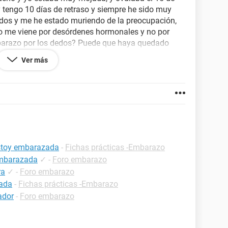
y tengo 10 días de retraso y siempre he sido muy
idos y me he estado muriendo de la preocupación,
no me viene por desórdenes hormonales y no por
barazo por los dedos? Puede que haya quedado
dedos?.
Ver más
estoy embarazada
-
Fichas prácticas -Embarazo
embarazada
✓
-
Foro embarazo
ra
✓
-
Foro embarazo
zada
-
Fichas prácticas -Embarazo
ador
-
Foro embarazo