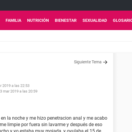
FAMILIA
NUTRICIÓN
BIENESTAR
SEXUALIDAD
GLOSARI
Siguiente Tema
r 2019 a las 22:53
3 mar 2019 a las 20:59
o en la noche y me hizo penetracion anal y me acabo
me limpie por fuera sin lavarme y después de eso
cho y yo estaba muy mojada, y ovulaba el 15 de