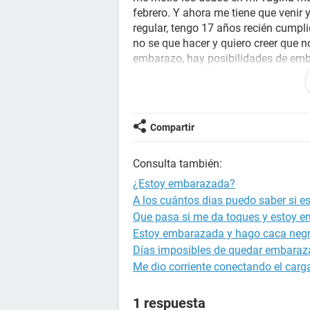
febrero. Y ahora me tiene que venir 
regular, tengo 17 años recién cumpl
no se que hacer y quiero creer que 
embarazo, hay posibilidades de em
semen y me lo haya metido con los 
Gracias
Compartir
Consulta también:
¿Estoy embarazada?
A los cuántos dias puedo saber si 
Que pasa si me da toques y estoy 
Estoy embarazada y hago caca neg
Días imposibles de quedar embara
Me dio corriente conectando el carg
1 respuesta