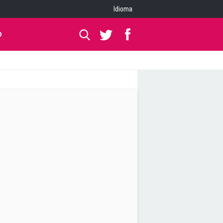
Idioma
O