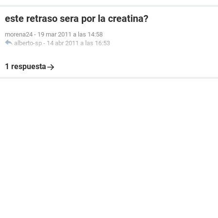
este retraso sera por la creatina?
morena24
-
19 mar 2011 a las 14:58
alberto-sp
-
14 abr 2011 a las 16:53
1 respuesta