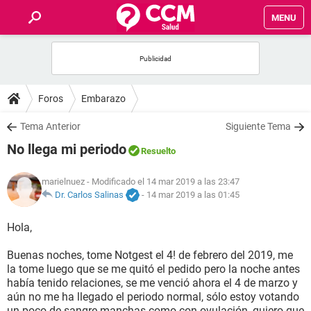
MENU
INICIO
FOROS
Foros
Embarazo
SALUD
Tema Anterior
Siguiente Tema
No llega mi periodo
Resuelto
FAMILIA
marielnuez
- Modificado el 14 mar 2019 a las 23:47
NUTRICIÓN
Dr. Carlos Salinas
-
14 mar 2019 a las 01:45
Hola,
BIENESTAR
Buenas noches, tome Notgest el 4! de febrero del 2019, me
SEXUALIDAD
la tome luego que se me quitó el pedido pero la noche antes
había tenido relaciones, se me venció ahora el 4 de marzo y
aún no me ha llegado el periodo normal, sólo estoy votando
GLOSARIO
un poco de sangre manchas como con ovulación, quiero que