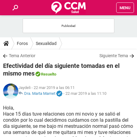
MENU
INICIO
FOROS
Foros
Sexualidad
SALUD
Tema Anterior
Siguiente Tema
Efectividad del día siguiente tomadas en el
FAMILIA
mismo mes
Resuelto
NUTRICIÓN
Jaydeli
- 22 mar 2019 a las 06:11
Dra. Marta Marnet
-
22 mar 2019 a las 11:10
BIENESTAR
Hola,
Hace 15 días tuve relaciones con mi novio y se salió el
SEXUALIDAD
condón por lo cual decidimos cuidarnos con la pastilla del
día siguiente, se me bajo mi mestruación normal pasó cómo
una semana de qué se me quitara mi mes y tuve relaciones
GLOSARIO