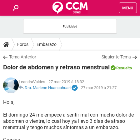
MENU
INICIO
FORUMS
Foros
Embarazo
SALUD
Tema Anterior
Siguiente Tema
Dolor de abdomen y retraso menstrual
Resuelto
FAMILIA
LeandraValdes
- 27 mar 2019 à 18:32
NUTRICIÓN
Dra. Marlene Huancahuari
-
27 mar 2019 à 21:27
Hola,
BIENESTAR
El domingo 24 me empece a sentir mal con mucho dolor de
SEXUALIDAD
abdomen o vientre, lo cual hoy ya llevo 3 días de atraso
menstrual y tengo muchos síntomas a un embarazo.
GLOSARIO
Gracias