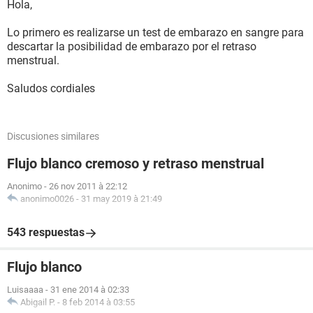
Hola,
Lo primero es realizarse un test de embarazo en sangre para
descartar la posibilidad de embarazo por el retraso
menstrual.
Saludos cordiales
Discusiones similares
Flujo blanco cremoso y retraso menstrual
Anonimo
-
26 nov 2011 à 22:12
anonimo0026
-
31 may 2019 à 21:49
543 respuestas
Flujo blanco
Luisaaaa
-
31 ene 2014 à 02:33
Abigail P.
-
8 feb 2014 à 03:55