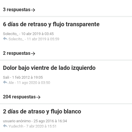
3 respuestas
6 días de retraso y flujo transparente
Solecito_
-
10 abr 2019 à 03:45
Solecito_
-
11 abr 2019 à 05:59
2 respuestas
Dolor bajo vientre de lado izquierdo
Sali
-
1 feb 2012 à 19:05
Ale
-
11 ago 2020 à 03:50
204 respuestas
2 días de atraso y flujo blanco
usuario anónimo
-
25 ago 2016 à 16:34
Yudechh
-
7 abr 2020 à 15:51