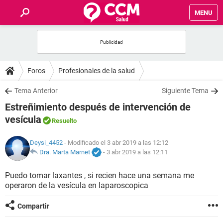
MENU
INICIO
FOROS
Foros
Profesionales de la salud
SALUD
Tema Anterior
Siguiente Tema
Estreñimiento después de intervención de
FAMILIA
vesícula
Resuelto
NUTRICIÓN
Deysi_4452
- Modificado el 3 abr 2019 a las 12:12
Dra. Marta Marnet
-
3 abr 2019 a las 12:11
BIENESTAR
Puedo tomar laxantes , si recien hace una semana me
operaron de la vesícula en laparoscopica
SEXUALIDAD
Compartir
GLOSARIO