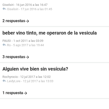
Giselsiri
-
16 jun 2016 a las 16:47
Giselsiri
-
17 jun 2016 a las 01:45
2 respuestas
beber vino tinto, me operaron de la vesicula
PAUSI
-
1 oct 2011 a las 03:09
Ro
-
5 ago 2017 a las 19:44
3 respuestas
Alguien vive bien sin vesícula?
Rochyrocio
-
12 jul 2017 a las 12:02
LeidyLore
-
12 jul 2017 a las 13:03
1 respuesta