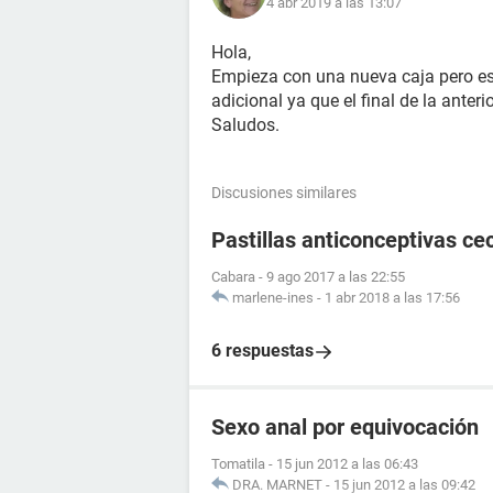
4 abr 2019 a las 13:07
Hola,
Empieza con una nueva caja pero es
adicional ya que el final de la anter
Saludos.
Discusiones similares
Pastillas anticonceptivas cec
Cabara
-
9 ago 2017 a las 22:55
marlene-ines
-
1 abr 2018 a las 17:56
6 respuestas
Sexo anal por equivocación
Tomatila
-
15 jun 2012 a las 06:43
DRA. MARNET
-
15 jun 2012 a las 09:42