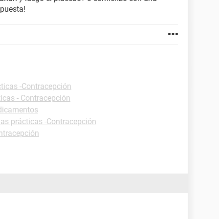
spuesta!
cticas -Contracepción
ticas - Contracepción
edicamentos
has prácticas -Contracepción
ntracepción