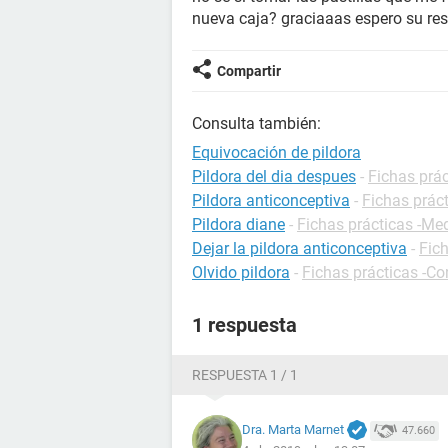
nueva caja? graciaaas espero su re
Compartir
Consulta también:
Equivocación de pildora
Pildora del dia despues
-
Fichas prá
Pildora anticonceptiva
-
Fichas prác
Pildora diane
-
Fichas prácticas -M
Dejar la pildora anticonceptiva
-
Fic
Olvido pildora
-
Fichas prácticas -Co
1 respuesta
RESPUESTA 1 / 1
Dra. Marta Marnet
47.660