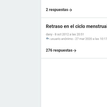
2 respuestas
Retraso en el ciclo menstrual
dany
-
8 oct 2012 a las 20:51
usuario anónimo
-
27 mar 2020 a las 10:1
276 respuestas