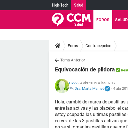
High-Tech
Salud
FOROS
SALUD
Foros
Contracepción
Tema Anterior
Equivocación de pildora
Resu
Dx22
- 4 abr 2019 a las 07:17
Dra. Marta Marnet
-
4 abr 201
Hola, cambié de marca de pastillas a
entre las activas y las placebo, el
estoy ocupada las ultimas pastillas 
en vez de las 3 pastillas activas qu
no se si tomar las pastillas que me