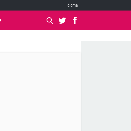
Idioma
O