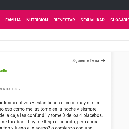
FAMILIA
NUTRICIÓN
BIENESTAR
SEXUALIDAD
GLOSARI
Siguiente Tema
elto
9 a las 13:07
nticonceptivas y estas tienen el color muy similar
 caso esq como me las tomo en la noche y siempre
de la caja las confundí, y tome 3 de los 4 placebos,
e me tocaban...hoy me llegó el periodo, pero ahora
 faltan y luego el placebo? o comienzo con una