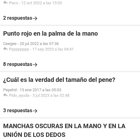
Paco
-
12 oct 2022 a las 13:03
2 respuestas
Punto rojo en la palma de la mano
Ceegee
-
20 jul 2022 a las 07:36
Ppppppppp
-
17 sep 2023 a las 04:41
8 respuestas
¿Cuál es la verdad del tamaño del pene?
Pepehd
-
15 ene 2017 a las 05:03
Pido_ayuda
-
3 jul 2023 a las 02:48
3 respuestas
MANCHAS OSCURAS EN LA MANO Y EN LA
UNIÓN DE LOS DEDOS