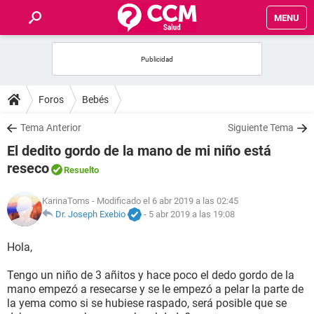
MENU
INICIO
FOROS
Foros
Bebés
SALUD
Tema Anterior
Siguiente Tema
El dedito gordo de la mano de mi niño está
FAMILIA
reseco
Resuelto
NUTRICIÓN
KarinaToms
- Modificado el 6 abr 2019 a las 02:45
Dr. Joseph Exebio
-
5 abr 2019 a las 19:08
BIENESTAR
Hola,
SEXUALIDAD
Tengo un niño de 3 añitos y hace poco el dedo gordo de la
mano empezó a resecarse y se le empezó a pelar la parte de
la yema como si se hubiese raspado, será posible que se
GLOSARIO