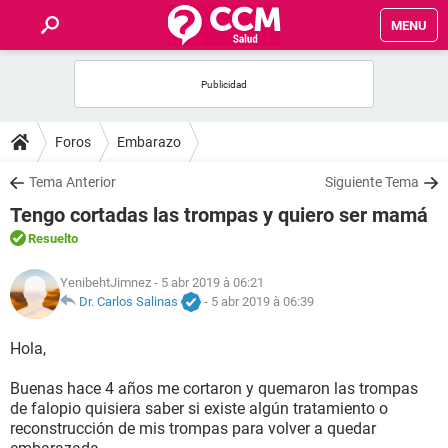
MENU
INICIO
FORUMS
Foros
Embarazo
SALUD
Tema Anterior
Siguiente Tema
Tengo cortadas las trompas y quiero ser mamá
FAMILIA
Resuelto
NUTRICIÓN
YenibehtJimnez
- 5 abr 2019 à 06:21
Dr. Carlos Salinas
-
5 abr 2019 à 06:39
BIENESTAR
Hola,
SEXUALIDAD
Buenas hace 4 años me cortaron y quemaron las trompas
de falopio quisiera saber si existe algún tratamiento o
reconstrucción de mis trompas para volver a quedar
GLOSARIO