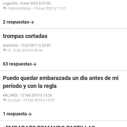
LoganSG
-
8 ene 2023 à 01:02
Fabriciodongo
-
19 ene 2023 à 11:31
2 respuestas
trompas cortadas
araucana
-
12 jul 2011 à 22:43
G
-
6 dic 2019 à 06:44
63 respuestas
Puedo quedar embarazada un dia antes de mi
periodo y con la regla
Ale_0422
-
12 feb 2019 à 13:26
Dr.Josh
-
12 feb 2019 à 19:37
1 respuesta