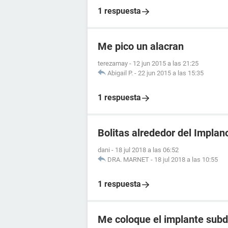
1 respuesta
Me pico un alacran
terezamay
-
12 jun 2015 a las 21:25
Abigail P.
-
22 jun 2015 a las 15:35
1 respuesta
Bolitas alrededor del Implan
dani
-
18 jul 2018 a las 06:52
DRA. MARNET
-
18 jul 2018 a las 10:55
1 respuesta
Me coloque el implante subd