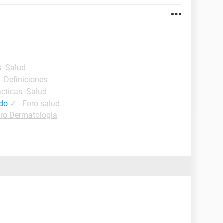
s -Salud
 -Definiciones
ácticas -Salud
ndo
✓
-
Foro salud
ro Dermatologia