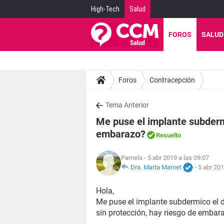
High-Tech
Salud
FOROS
SALUD
Foros
Contracepción
Tema Anterior
Me puse el implante subderm
embarazo?
Resuelto
Pamela
- 5 abr 2019 a las 09:07
Dra. Marta Marnet
-
5 abr 201
Hola,
Me puse el implante subdermico el d
sin protección, hay riesgo de embar