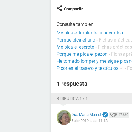
Compartir
Consulta también:
Me pica el implante subdermico
Porque pica el ano
-
Fichas práctica
Me pica el escroto
-
Fichas prácticas
Porque me pica el pezon
-
Fichas pr
He tomado lomper y me sigue pica
Picor en el trasero y testículos
✓
-
Fo
1 respuesta
RESPUESTA 1 / 1
Dra. Marta Marnet
47.660
5 abr 2019 a las 11:18