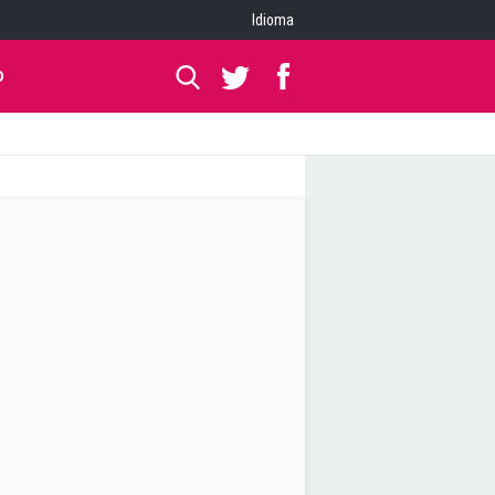
Idioma
O