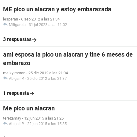
ME pico un alacran y estoy embarazada
lesperan
-
6 sep 2012 a las 21:34
Miligarcia
-
31 jul 2023 a las 11:02
3 respuestas
ami esposa la pico un alacran y tine 6 meses de
embarazo
melky moran
-
25 dic 2012 a las 21:04
Abigail P.
-
25 dic 2012 a las 21:37
1 respuesta
Me pico un alacran
terezamay
-
12 jun 2015 a las 21:25
Abigail P.
-
22 jun 2015 a las 15:35