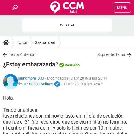
MENU
INICIO
FOROS
Foros
Sexualidad
SALUD
Tema Anterior
Siguiente Tema
¿Estoy embarazada?
Resuelto
FAMILIA
sinnombre_000
- Modificado el 8 abr 2019 a las 20:14
NUTRICIÓN
Dr. Carlos Salinas
-
12 abr 2019 a las 02:47
Hola,
BIENESTAR
Tengo una duda
SEXUALIDAD
tuve relaciones con mi novio justo en mi día de ovulación
que fue el 31 (no recordaba que ese era mi día) no termino,
ni dentro ni fuera de mi y solo lo hicimos por 10 minutos,
GLOSARIO
hay probabilidad de que este embaraza? ayer tuve un dolor