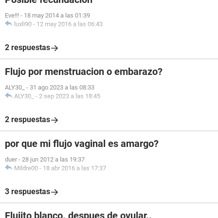
Eve!!!
-
18 may 2014 a las 01:39
luxli90
-
12 may 2016 a las 06:43
2 respuestas
Flujo por menstruacion o embarazo?
ALY30_
-
31 ago 2023 a las 08:33
ALY30_
-
2 sep 2023 a las 18:45
2 respuestas
por que mi flujo vaginal es amargo?
duer
-
28 jun 2012 a las 19:37
Mildre00
-
18 abr 2016 a las 17:37
3 respuestas
Flujito blanco. despues de ovular..