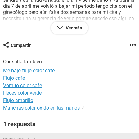
día 7 de abril me volvió a bajar mi periodo tengo cita con el
ginecólogo pero aún falta dos semanas para mi cita y
necesito una sugerencia de ver o porque sucede eso alguien
le ah pasado algo similar que les dijeron.
Ver más
Gracias
Compartir
Consulta también:
Me bajó flujo color café
Flujo cafe
Vomito color cafe
Heces color verde
Flujo amarillo
Manchas color oxido en las manos
✓
1 respuesta