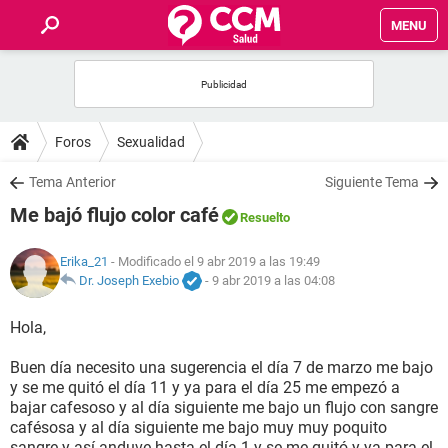
MENU
INICIO
FOROS
Foros
Sexualidad
SALUD
Tema Anterior
Siguiente Tema
Me bajó flujo color café
Resuelto
FAMILIA
Erika_21
- Modificado el 9 abr 2019 a las 19:49
NUTRICIÓN
Dr. Joseph Exebio
-
9 abr 2019 a las 04:08
Hola,
BIENESTAR
Buen día necesito una sugerencia el día 7 de marzo me bajo
SEXUALIDAD
y se me quitó el día 11 y ya para el día 25 me empezó a
bajar cafesoso y al día siguiente me bajo un flujo con sangre
cafésosa y al día siguiente me bajo muy muy poquito
GLOSARIO
sangre y así anduve hasta el día 1 y se me quitó y ya para el