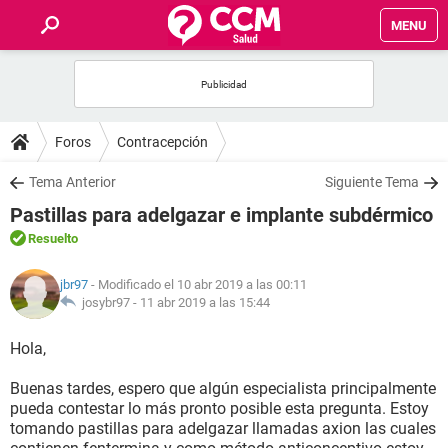
MENU
INICIO
FOROS
Foros
Contracepción
SALUD
Tema Anterior
Siguiente Tema
Pastillas para adelgazar e implante subdérmico
FAMILIA
Resuelto
NUTRICIÓN
jbr97
- Modificado el 10 abr 2019 a las 00:11
josybr97 -
11 abr 2019 a las 15:44
BIENESTAR
Hola,
SEXUALIDAD
Buenas tardes, espero que algún especialista principalmente
pueda contestar lo más pronto posible esta pregunta. Estoy
tomando pastillas para adelgazar llamadas axion las cuales
GLOSARIO