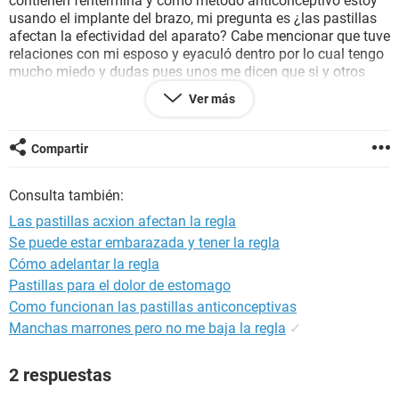
contienen fentermina y como método anticonceptivo estoy
usando el implante del brazo, mi pregunta es ¿las pastillas
afectan la efectividad del aparato? Cabe mencionar que tuve
relaciones con mi esposo y eyaculó dentro por lo cual tengo
mucho miedo y dudas pues unos me dicen que si y otros
que no, por ahora no quiero quedar embarazada ya que
Ver más
acabo de tener un bebé en Octubre. Por favor ayuda!!.
Gracias
Compartir
Consulta también:
Las pastillas acxion afectan la regla
Se puede estar embarazada y tener la regla
Cómo adelantar la regla
Pastillas para el dolor de estomago
Como funcionan las pastillas anticonceptivas
Manchas marrones pero no me baja la regla
✓
2 respuestas