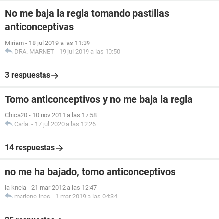
No me baja la regla tomando pastillas
anticonceptivas
Miriam
-
18 jul 2019 a las 11:39
DRA. MARNET
-
19 jul 2019 a las 10:50
3 respuestas
Tomo anticonceptivos y no me baja la regla
Chica20
-
10 nov 2011 a las 17:58
Carla.
-
17 jul 2020 a las 12:26
14 respuestas
no me ha bajado, tomo anticonceptivos
la knela
-
21 mar 2012 a las 12:47
marlene-ines
-
1 mar 2019 a las 04:34