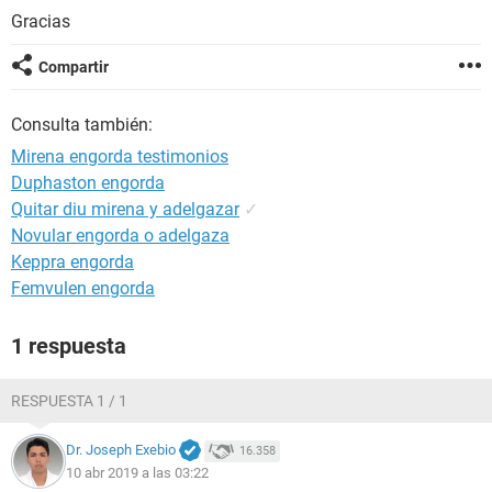
Gracias
Compartir
Consulta también:
Mirena engorda testimonios
Duphaston engorda
Quitar diu mirena y adelgazar
✓
Novular engorda o adelgaza
Keppra engorda
Femvulen engorda
1 respuesta
RESPUESTA 1 / 1
Dr. Joseph Exebio
16.358
10 abr 2019 a las 03:22