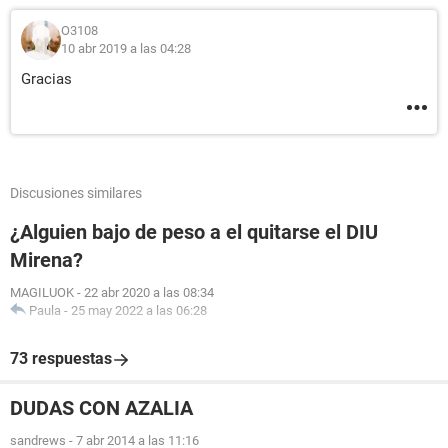
O3108
10 abr 2019 a las 04:28
Gracias
Discusiones similares
¿Alguien bajo de peso a el quitarse el DIU
Mirena?
MAGILUOK
-
22 abr 2020 a las 08:34
Paula
-
25 may 2022 a las 06:28
73 respuestas
DUDAS CON AZALIA
sandrews
-
7 abr 2014 a las 11:16