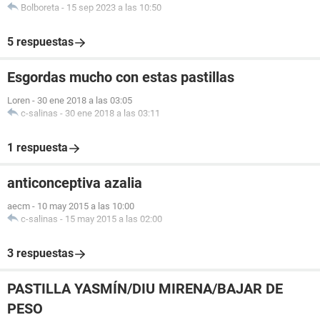
Bolboreta
-
15 sep 2023 a las 10:50
5 respuestas
Esgordas mucho con estas pastillas
Loren
-
30 ene 2018 a las 03:05
c-salinas
-
30 ene 2018 a las 03:11
1 respuesta
anticonceptiva azalia
aecm
-
10 may 2015 a las 10:00
c-salinas
-
15 may 2015 a las 02:00
3 respuestas
PASTILLA YASMÍN/DIU MIRENA/BAJAR DE
PESO