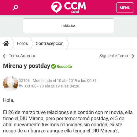
MENU
INICIO
FOROS
Foros
Contracepción
SALUD
Tema Anterior
Siguiente Tema
Mirena y postday
Resuelto
FAMILIA
O3108
- Modificado el 10 abr 2019 a las 00:31
NUTRICIÓN
O3108 -
10 abr 2019 a las 04:28
Hola,
BIENESTAR
El 26 de marzo tuve relaciones sin condón con mi novia, ella
SEXUALIDAD
tiene el DIU Mirena, pero por temor tomó postday, el 5 de
abril nuevamente tuvimos relaciones sin condón, existe
riesgo de embarazo aunque ella tenga el DIU Mirena?.
GLOSARIO