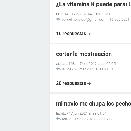
¿La vitamina K puede parar 
nu2014
-
17 ago 2014 a las 22:31
persefhonelee@gmail.com
-
16 sep 2021 
10 respuestas
cortar la mestruacion
adriana1684
-
7 oct 2012 a las 02:05
Dulce
-
26 mar 2021 a las 21:51
20 respuestas
mi novio me chupa los pecho
lizmtz
-
17 jun 2021 a las 01:54
Astrid
-
16 mar 2023 a las 07:08