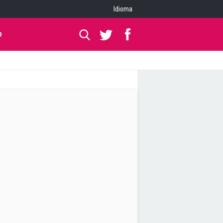
Idioma
O