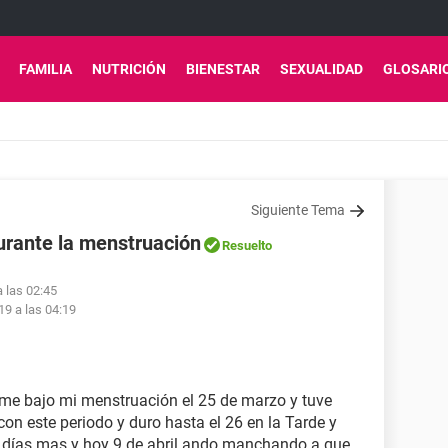
FAMILIA
NUTRICIÓN
BIENESTAR
SEXUALIDAD
GLOSARI
Siguiente Tema
urante la menstruación
Resuelto
a las 02:45
19 a las 04:19
me bajo mi menstruación el 25 de marzo y tuve
on este periodo y duro hasta el 26 en la Tarde y
 días mas y hoy 9 de abril ando manchando a que