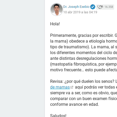
Dr. Joseph Exebio
16.358
10 abr 2019 a las 04:19
Hola!
Primeramente, gracias por escribir.
la mama) obedece a etiología hormo
tipo de traumatismo). La mama, al s
los diferentes momentos del ciclo 
ante distintas desregulaciones hor
(mastopatía fibroquística, por ejem
motivo frecuente… esto puede afect
Revisa: ¿por qué duelen los senos? L
de mamas
aquí podrás ver todas 
siempre va a ser, como es obvio, qu
comparar con un buen examen físico
conforme avance en edad.
Saludos!