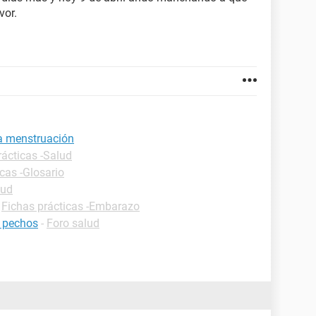
vor.
la menstruación
rácticas -Salud
cas -Glosario
lud
-
Fichas prácticas -Embarazo
 pechos
-
Foro salud