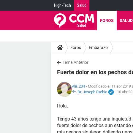
High-Tech
Salud
FOROS
SALUD
Foros
Embarazo
Tema Anterior
Fuerte dolor en los pechos d
Alii_234
- Modificado el 11 abr 2019 
Dr. Joseph Exebio
-
10 abr 20
Hola,
Tengo 43 años tengo una inquietud 
fuerte dolor de pechos aun estando c
mis pechos siguieron doliendo unos