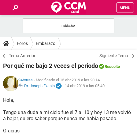
MENU
INICIO
FOROS
Foros
Embarazo
SALUD
Tema Anterior
Siguiente Tema
Por qué me bajo 2 veces el periodo
Resuelto
FAMILIA
94torres
- Modificado el 15 abr 2019 a las 20:14
NUTRICIÓN
Dr. Joseph Exebio
-
14 abr 2019 a las 05:40
Hola,
BIENESTAR
Tengo una duda a mi ciclo fue el 7 al 10 y hoy 13 me volvió
SEXUALIDAD
a bajar, quiero saber porque nunca me había pasado.
Gracias
GLOSARIO