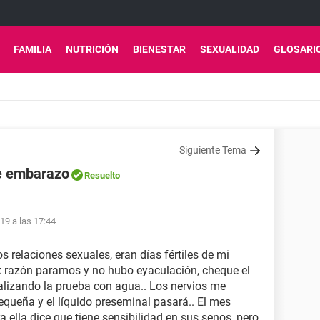
FAMILIA
NUTRICIÓN
BIENESTAR
SEXUALIDAD
GLOSARI
Siguiente Tema
de embarazo
Resuelto
19 a las 17:44
s relaciones sexuales, eran días fértiles de mi
x razón paramos y no hubo eyaculación, cheque el
ealizando la prueba con agua.. Los nervios me
queña y el líquido preseminal pasará.. El mes
a ella dice que tiene sensibilidad en sus senos, pero