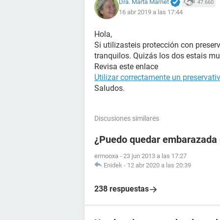
Dra. Marta Marnet
47.660
16 abr 2019 a las 17:44
Hola,
Si utilizasteis protección con preser
tranquilos. Quizás los dos estais muy
Revisa este enlace
Utilizar correctamente un preservati
Saludos.
Discusiones similares
¿Puedo quedar embarazada en
ermooxa
-
23 jun 2013 a las 17:27
Enidek
-
12 abr 2020 a las 20:39
238 respuestas