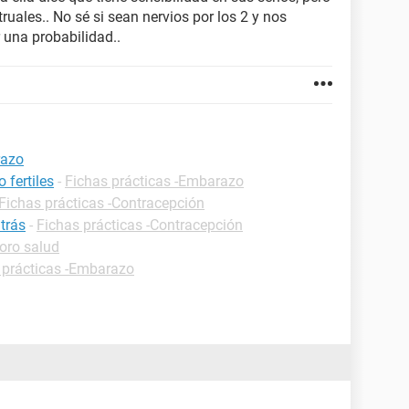
uales.. No sé si sean nervios por los 2 y nos
 una probabilidad..
razo
 fertiles
-
Fichas prácticas -Embarazo
Fichas prácticas -Contracepción
trás
-
Fichas prácticas -Contracepción
oro salud
 prácticas -Embarazo