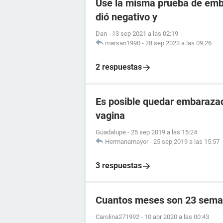
Use la misma prueba de emba
dió negativo y
Dan
-
13 sep 2021 a las 02:19
marsan1990
-
28 sep 2023 a las 09:26
2 respuestas
Es posible quedar embarazad
vagina
Guadalupe
-
25 sep 2019 a las 15:24
Hermanamayor
-
25 sep 2019 a las 15:57
3 respuestas
Cuantos meses son 23 sema
Carolina271992
-
10 abr 2020 a las 00:43