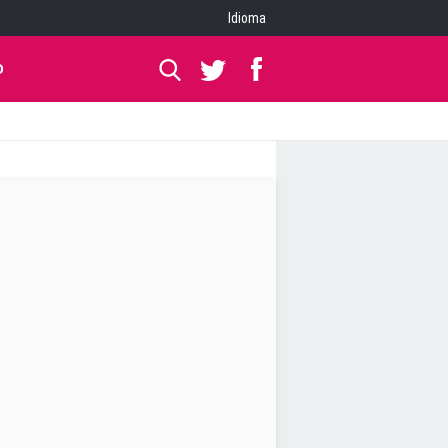
Idioma
O