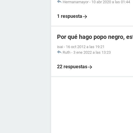
Hermanamayor
-
10 abr 2020 a las 01:44
1 respuesta
Por qué hago popo negro, e
isai
-
16 oct 2012 a las 19:21
Ruth
-
3 ene 2022 a las 13:23
22 respuestas