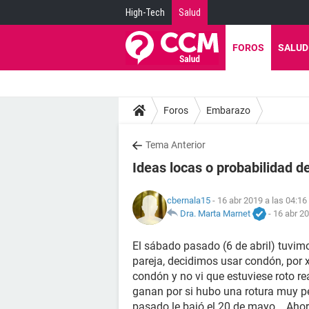
High-Tech
Salud
FOROS
SALUD
Foros
Embarazo
Tema Anterior
Ideas locas o probabilidad 
cbernala15
- 16 abr 2019 a las 04:16
Dra. Marta Marnet
-
16 abr 20
El sábado pasado (6 de abril) tuvimo
pareja, decidimos usar condón, por 
condón y no vi que estuviese roto r
ganan por si hubo una rotura muy pe
pasado le bajó el 20 de mayo... Ahor