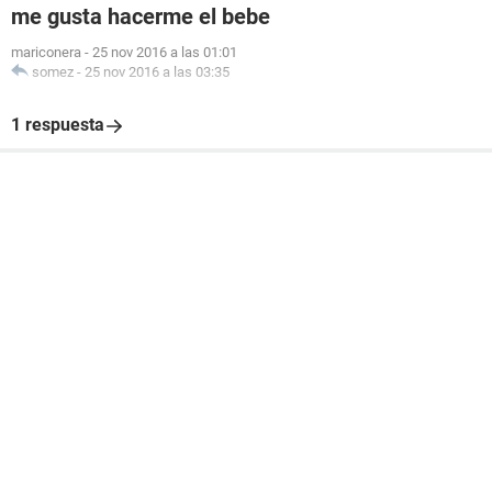
me gusta hacerme el bebe
mariconera
-
25 nov 2016 a las 01:01
somez
-
25 nov 2016 a las 03:35
1 respuesta