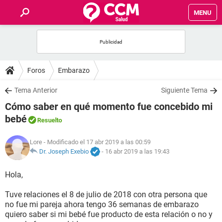
MENU
INICIO
FOROS
Foros
Embarazo
SALUD
Tema Anterior
Siguiente Tema
Cómo saber en qué momento fue concebido mi
FAMILIA
bebé
Resuelto
NUTRICIÓN
Lore
- Modificado el 17 abr 2019 a las 00:59
Dr. Joseph Exebio
-
16 abr 2019 a las 19:43
BIENESTAR
Hola,
SEXUALIDAD
Tuve relaciones el 8 de julio de 2018 con otra persona que
no fue mi pareja ahora tengo 36 semanas de embarazo
quiero saber si mi bebé fue producto de esta relación o no y
GLOSARIO