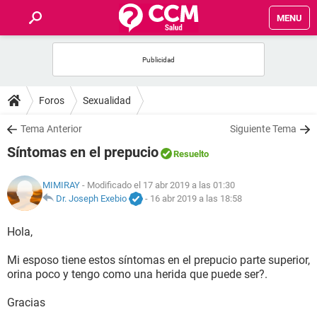
MENU
INICIO
FOROS
Foros
Sexualidad
SALUD
Tema Anterior
Siguiente Tema
Síntomas en el prepucio
Resuelto
FAMILIA
MIMIRAY
- Modificado el 17 abr 2019 a las 01:30
NUTRICIÓN
Dr. Joseph Exebio
-
16 abr 2019 a las 18:58
Hola,
BIENESTAR
Mi esposo tiene estos síntomas en el prepucio parte superior,
SEXUALIDAD
orina poco y tengo como una herida que puede ser?.
Gracias
GLOSARIO