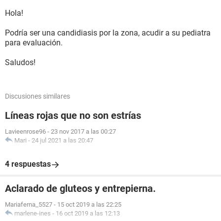
Hola!
Podría ser una candidiasis por la zona, acudir a su pediatra
para evaluación.
Saludos!
Discusiones similares
Líneas rojas que no son estrías
Lavieenrose96
-
23 nov 2017 a las 00:27
Mari
-
24 jul 2021 a las 20:47
4 respuestas
Aclarado de gluteos y entrepierna.
Mariaferna_5527
-
15 oct 2019 a las 22:25
marlene-ines
-
16 oct 2019 a las 12:13