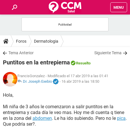
MENU
INICIO
FOROS
Foros
Dermatologia
SALUD
Tema Anterior
Siguiente Tema
Puntitos en la entrepierna
Resuelto
FAMILIA
FrancisGonzalez
- Modificado el 17 abr 2019 a las 01:41
NUTRICIÓN
Dr. Joseph Exebio
-
16 abr 2019 a las 18:50
Hola,
BIENESTAR
Mi niña de 3 años le comenzaron a salir puntitos en la
SEXUALIDAD
entrepierna y cada día le veo mas. Hoy me di cuenta q tiene
en la zona del
abdomen
. Le ha ido subiendo. Pero no le
pica
.
Que podría ser?.
GLOSARIO