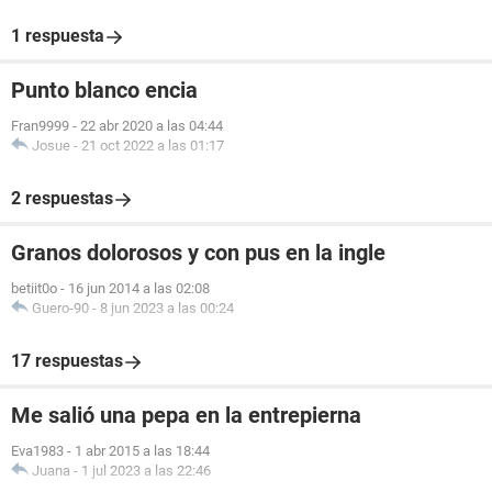
1 respuesta
Punto blanco encia
Fran9999
-
22 abr 2020 a las 04:44
Josue
-
21 oct 2022 a las 01:17
2 respuestas
Granos dolorosos y con pus en la ingle
betiit0o
-
16 jun 2014 a las 02:08
Guero-90
-
8 jun 2023 a las 00:24
17 respuestas
Me salió una pepa en la entrepierna
Eva1983
-
1 abr 2015 a las 18:44
Juana
-
1 jul 2023 a las 22:46