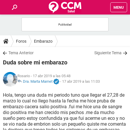
MENU
INICIO
FOROS
Foros
Embarazo
SALUD
Tema Anterior
Siguiente Tema
Duda sobre mi embarazo
FAMILIA
Rosario
- 17 abr 2019 a las 05:48
NUTRICIÓN
Dra. Marta Marnet
-
17 abr 2019 a las 11:03
Hola, tengo una duda mi periodo tuno que llegar el 27,28 de
BIENESTAR
marzo lo cual no llego hasta la fecha me hice pruba de
embarazo cacera salio positiva .fui me hice una de sangre
SEXUALIDAD
dio positiva me han crecido mis pechos .me da mucho
sueño pero estoy confundida ya que fui acerme un eco y no
se vio nada de embrion solo un pequeño quiste me comenta
GLOSARIO
la doctora que tengo todos los sintomas de un embarazo