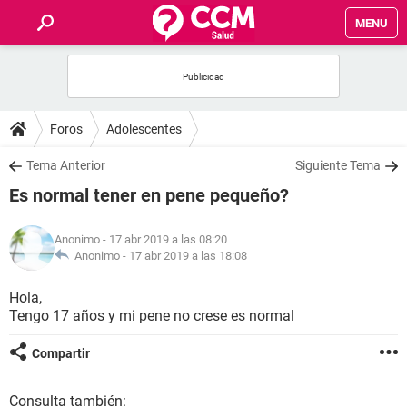
MENU
INICIO
FOROS
Foros
Adolescentes
SALUD
Tema Anterior
Siguiente Tema
Es normal tener en pene pequeño?
FAMILIA
Anonimo
- 17 abr 2019 a las 08:20
NUTRICIÓN
Anonimo -
17 abr 2019 a las 18:08
Hola,
BIENESTAR
Tengo 17 años y mi pene no crese es normal
SEXUALIDAD
Compartir
GLOSARIO
Consulta también: