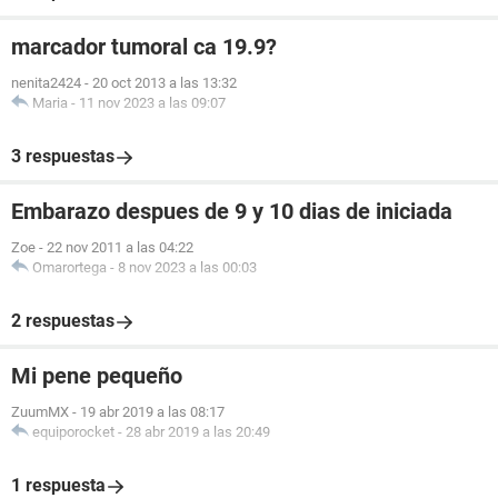
marcador tumoral ca 19.9?
nenita2424
-
20 oct 2013 a las 13:32
Maria
-
11 nov 2023 a las 09:07
3 respuestas
Embarazo despues de 9 y 10 dias de iniciada
Zoe
-
22 nov 2011 a las 04:22
Omarortega
-
8 nov 2023 a las 00:03
2 respuestas
Mi pene pequeño
ZuumMX
-
19 abr 2019 a las 08:17
equiporocket
-
28 abr 2019 a las 20:49
1 respuesta