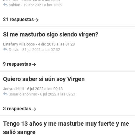
sabian
-
19 abr 2021 a las 13:39
21 respuestas
Si me masturbo sigo siendo virgen?
Estefany villalobos
-
4 dic 2013 a las 01:28
Deivid
-
31 jul 2021 a las 07:32
9 respuestas
Quiero saber si aún soy Virgen
Janyrodriiiiiii
-
6 jul 2022 a las 09:13
usuario anónimo
-
6 jul 2022 a las 09:21
3 respuestas
Tengo 13 años y me masturbe muy fuerte y me
salió sangre