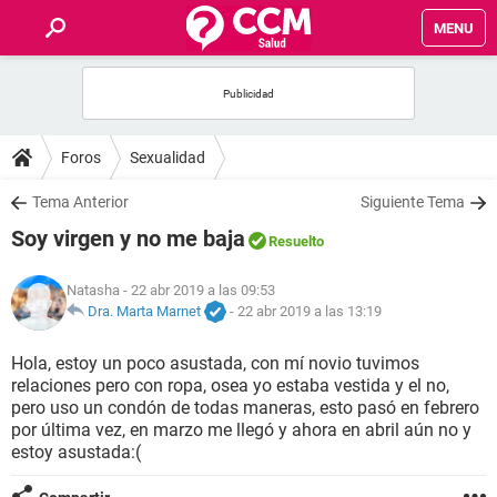
MENU
INICIO
FOROS
Foros
Sexualidad
SALUD
Tema Anterior
Siguiente Tema
Soy virgen y no me baja
Resuelto
FAMILIA
Natasha
- 22 abr 2019 a las 09:53
NUTRICIÓN
Dra. Marta Marnet
-
22 abr 2019 a las 13:19
Hola, estoy un poco asustada, con mí novio tuvimos
BIENESTAR
relaciones pero con ropa, osea yo estaba vestida y el no,
pero uso un condón de todas maneras, esto pasó en febrero
SEXUALIDAD
por última vez, en marzo me llegó y ahora en abril aún no y
estoy asustada:(
GLOSARIO