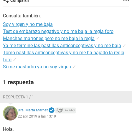
Compartir
Consulta también:
Soy virgen y no me baja
Test de embarazo negativo y no me baja la regla foro
Manchas marrones pero no me baja la regla
✓
Ya me termine las pastillas anticonceptivas y no me baja
✓
Tomo pastillas anticonceptivas y no me ha bajado la regla
foro
✓
Si me masturbo ya no soy virgen
✓
1 respuesta
RESPUESTA 1 / 1
Dra. Marta Marnet
47.660
22 abr 2019 a las 13:19
Hola,