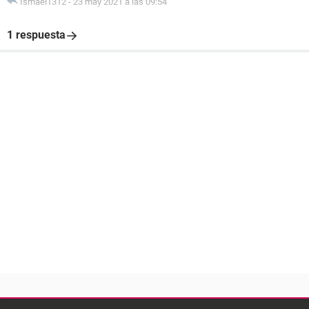
Ismael1312
-
23 may 2021 a las 09:54
1 respuesta