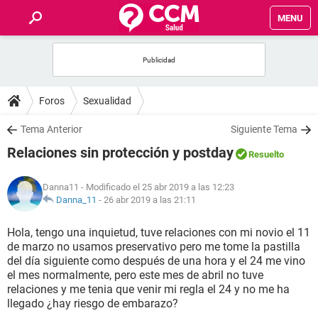
MENU
INICIO
FOROS
Foros
Sexualidad
SALUD
Tema Anterior
Siguiente Tema
Relaciones sin protección y postday
Resuelto
FAMILIA
Danna11
- Modificado el 25 abr 2019 a las 12:23
NUTRICIÓN
Danna_11
-
26 abr 2019 a las 21:11
Hola, tengo una inquietud, tuve relaciones con mi novio el 11
BIENESTAR
de marzo no usamos preservativo pero me tome la pastilla
del día siguiente como después de una hora y el 24 me vino
SEXUALIDAD
el mes normalmente, pero este mes de abril no tuve
relaciones y me tenia que venir mi regla el 24 y no me ha
llegado ¿hay riesgo de embarazo?
GLOSARIO