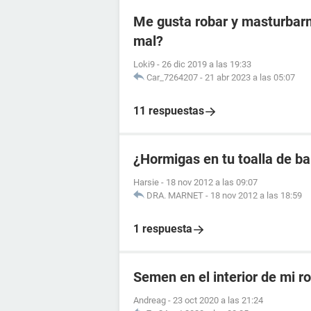
Me gusta robar y masturbarm
mal?
Loki9
-
26 dic 2019 a las 19:33
Car_7264207
-
21 abr 2023 a las 05:07
11 respuestas
¿Hormigas en tu toalla de b
Harsie
-
18 nov 2012 a las 09:07
DRA. MARNET
-
18 nov 2012 a las 18:59
1 respuesta
Semen en el interior de mi ro
Andreag
-
23 oct 2020 a las 21:24