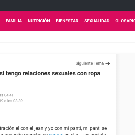
FAMILIA
NUTRICIÓN
BIENESTAR
SEXUALIDAD
GLOSARI
Siguiente Tema
i tengo relaciones sexuales con ropa
las 04:41
19 a las 03:39
ración el con el jean y yo con mi panti, mi panti se
una pequeña mancha se
sangre
en ella.. ¿es posible