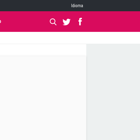
Idioma
O