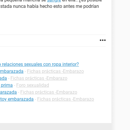
tada nunca había hecho esto antes me podrían
relaciones sexuales con ropa interior?
 embarazada
-
Fichas prácticas -Embarazo
zada
-
Fichas prácticas -Embarazo
i prima
-
Foro sexualidad
barazada
-
Fichas prácticas -Embarazo
estoy embarazada
-
Fichas prácticas -Embarazo