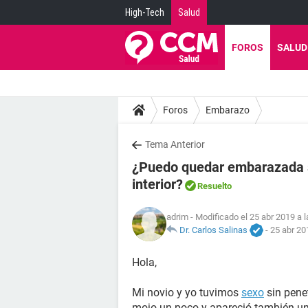
High-Tech
Salud
FOROS
SALUD
Foros
Embarazo
Tema Anterior
¿Puedo quedar embarazada s
interior?
Resuelto
adrim
- Modificado el 25 abr 2019 a 
Dr. Carlos Salinas
-
25 abr 20
Hola,
Mi novio y yo tuvimos
sexo
sin penet
mojo un poco y apareció también 