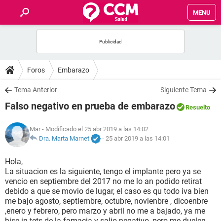
MENU
INICIO
FOROS
Foros
Embarazo
SALUD
Tema Anterior
Siguiente Tema
Falso negativo en prueba de embarazo
Resuelto
FAMILIA
Mar
- Modificado el 25 abr 2019 a las 14:02
NUTRICIÓN
Dra. Marta Marnet
-
25 abr 2019 a las 14:01
Hola,
BIENESTAR
La situacion es la siguiente, tengo el implante pero ya se
vencio en septiembre del 2017 no me lo an podido retirat
SEXUALIDAD
debido a que se movio de lugar, el caso es qu todo iva bien
me bajo agosto, septiembre, octubre, novienbre , dicoenbre
,enero y febrero, pero marzo y abril no me a bajado, ya me
GLOSARIO
hise in tets de la famacia y salio negativo, pero me duelen