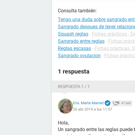
Consulta también:
Tengo una duda sobre sangrado entr
Sangrado despues de tener relacion
Squash reglas
-
Fichas prácticas - D
Sangrado entre reglas
-
Fichas práct
Reglas escasas
-
Fichas prácticas -
Sangrado ovulacion
-
Fichas prácti
1 respuesta
RESPUESTA 1 / 1
Dra. Marta Marnet
47.660
26 abr 2019 a las 11:57
Hola,
Un sangrado entre las reglas puede t