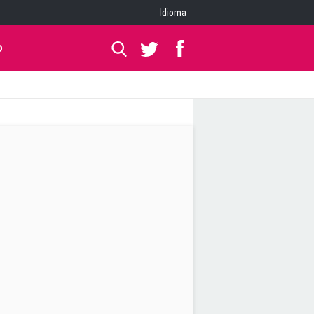
Idioma
O