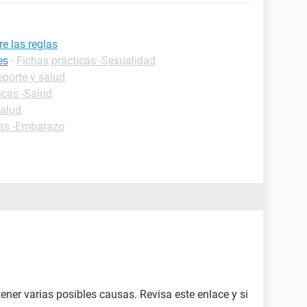
e las reglas
es
-
Fichas prácticas -Sexualidad
eporte y salud
icas -Salud
Salud
cas -Embarazo
ener varias posibles causas. Revisa este enlace y si