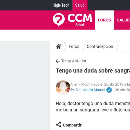
High-Tech
Salud
FOROS
SALUD
Foros
Contracepción
Tema Anterior
Tengo una duda sobre sangra
Ailen
- Modificado el 26 abr 2019 a l
Dra. Marta Marnet
-
26 abr 20
Hola, doctor tengo una duda menstr
me baja un sangrada leve o flujo r
Compartir