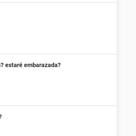
n? estaré embarazada?
?