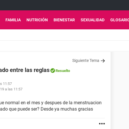
FAMILIA
NUTRICIÓN
BIENESTAR
SEXUALIDAD
GLOSARI
Siguiente Tema
do entre las reglas
Resuelto
as 11:57
19 a las 11:57
ue normal en el mes y despues de la menstruacion
osado que puede ser? Desde ya muchas gracias