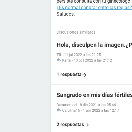
persiste consulta con tu ginecólogo
¿Es normal sangrar entre las reglas?
Saludos.
Discusiones similares
Hola, disculpen la imagen.¿
Ttl
-
11 jul 2022 a las 21:25
Karla
-
10 oct 2022 a las 21:12
1 respuesta
Sangrado en mis días fértile
Dayanamort
-
8 dic 2021 a las 05:44
Carolina15
-
1 abr 2022 a las 12:17
2 respuestas