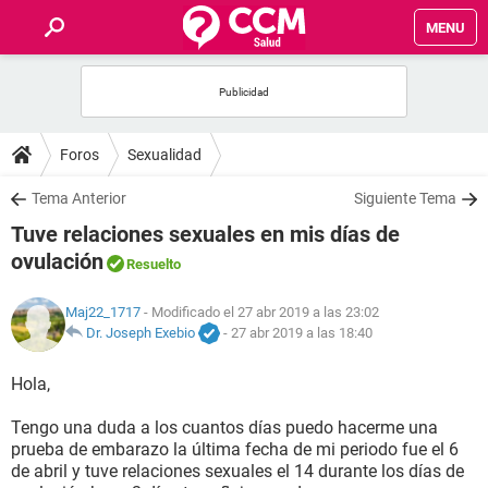
MENU
INICIO
FOROS
Foros
Sexualidad
SALUD
Tema Anterior
Siguiente Tema
Tuve relaciones sexuales en mis días de
FAMILIA
ovulación
Resuelto
NUTRICIÓN
Maj22_1717
- Modificado el 27 abr 2019 a las 23:02
Dr. Joseph Exebio
-
27 abr 2019 a las 18:40
BIENESTAR
Hola,
SEXUALIDAD
Tengo una duda a los cuantos días puedo hacerme una
prueba de embarazo la última fecha de mi periodo fue el 6
de abril y tuve relaciones sexuales el 14 durante los días de
GLOSARIO