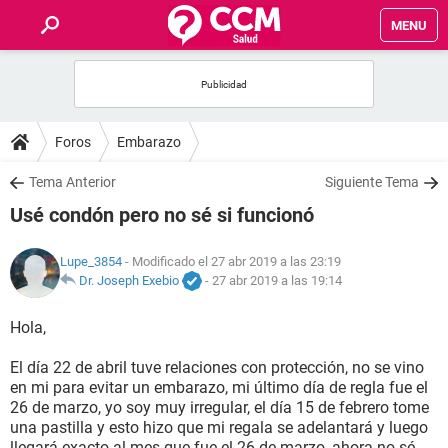
MENU
INICIO
FOROS
Foros
Embarazo
SALUD
Tema Anterior
Siguiente Tema
Usé condón pero no sé si funcionó
FAMILIA
Lupe_3854
- Modificado el 27 abr 2019 a las 23:19
NUTRICIÓN
Dr. Joseph Exebio
-
27 abr 2019 a las 19:14
Hola,
BIENESTAR
El día 22 de abril tuve relaciones con protección, no se vino
SEXUALIDAD
en mi para evitar un embarazo, mi último día de regla fue el
26 de marzo, yo soy muy irregular, el día 15 de febrero tome
una pastilla y esto hizo que mi regala se adelantará y luego
GLOSARIO
llegará exacto al mes que fue el 26 de marzo, ahora no sé