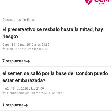
Discusiones similares
El preservativo se resbalo hasta la mitad, hay
riesgo?
Caro_f84
-
6 mar 2016 a las 21:35
Dari
-
2 ene 2022 a las 00:35
7 respuestas
el semen se salió por la base del Condon puedo
estar embarazada?
me2
-
13 feb 2020 a las 21:09
Hermanamayor
-
13 feb 2020 a las 23:16
1 respuesta