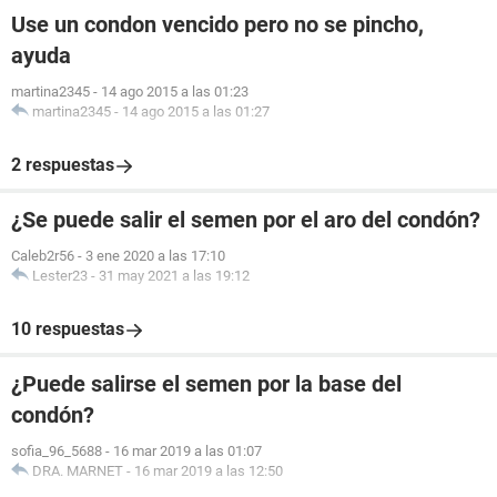
Use un condon vencido pero no se pincho,
ayuda
martina2345
-
14 ago 2015 a las 01:23
martina2345
-
14 ago 2015 a las 01:27
2 respuestas
¿Se puede salir el semen por el aro del condón?
Caleb2r56
-
3 ene 2020 a las 17:10
Lester23
-
31 may 2021 a las 19:12
10 respuestas
¿Puede salirse el semen por la base del
condón?
sofia_96_5688
-
16 mar 2019 a las 01:07
DRA. MARNET
-
16 mar 2019 a las 12:50