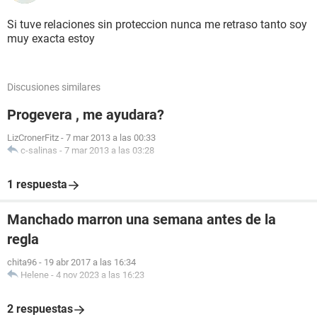
Si tuve relaciones sin proteccion nunca me retraso tanto soy
muy exacta estoy
Discusiones similares
Progevera , me ayudara?
LizCronerFitz
-
7 mar 2013 a las 00:33
c-salinas
-
7 mar 2013 a las 03:28
1 respuesta
Manchado marron una semana antes de la
regla
chita96
-
19 abr 2017 a las 16:34
Helene
-
4 nov 2023 a las 16:23
2 respuestas