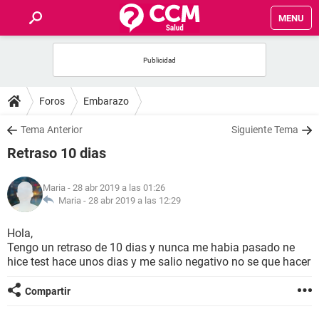
MENU
INICIO
FOROS
Foros
Embarazo
SALUD
Tema Anterior
Siguiente Tema
Retraso 10 dias
FAMILIA
Maria
- 28 abr 2019 a las 01:26
NUTRICIÓN
Maria -
28 abr 2019 a las 12:29
Hola,
BIENESTAR
Tengo un retraso de 10 dias y nunca me habia pasado ne
hice test hace unos dias y me salio negativo no se que hacer
SEXUALIDAD
Compartir
GLOSARIO