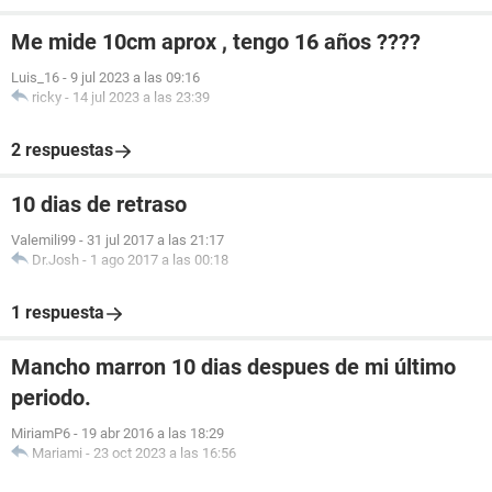
Me mide 10cm aprox , tengo 16 años ????
Luis_16
-
9 jul 2023 a las 09:16
ricky
-
14 jul 2023 a las 23:39
2 respuestas
10 dias de retraso
Valemili99
-
31 jul 2017 a las 21:17
Dr.Josh
-
1 ago 2017 a las 00:18
1 respuesta
Mancho marron 10 dias despues de mi último
periodo.
MiriamP6
-
19 abr 2016 a las 18:29
Mariami
-
23 oct 2023 a las 16:56