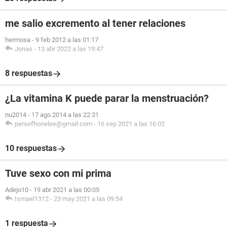
me salio excremento al tener relaciones
hermosa
-
9 feb 2012 a las 01:17
Jonas
-
13 abr 2022 a las 19:47
8 respuestas
¿La vitamina K puede parar la menstruación?
nu2014
-
17 ago 2014 a las 22:31
persefhonelee@gmail.com
-
16 sep 2021 a las 16:02
10 respuestas
Tuve sexo con mi prima
Adejo10
-
19 abr 2021 a las 00:05
Ismael1312
-
23 may 2021 a las 09:54
1 respuesta