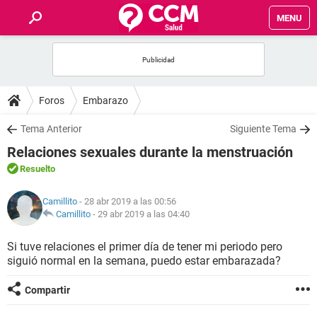
MENU
INICIO
FOROS
Foros
Embarazo
SALUD
Tema Anterior
Siguiente Tema
Relaciones sexuales durante la menstruación
FAMILIA
Resuelto
NUTRICIÓN
Camillito
- 28 abr 2019 a las 00:56
Camillito
-
29 abr 2019 a las 04:40
BIENESTAR
Si tuve relaciones el primer día de tener mi periodo pero
siguió normal en la semana, puedo estar embarazada?
SEXUALIDAD
Compartir
GLOSARIO