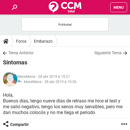
MENU
INICIO
FORUMS
Foros
Embarazo
SALUD
Tema Anterior
Siguiente Tema
Síntomas
FAMILIA
MaraMena
- 28 abr 2019 à 15:21
NUTRICIÓN
MaraMena -
28 abr 2019 à 15:26
Hola,
BIENESTAR
Buenos días, tengo nueve días de retraso me hice el test y
me salió negativo, tengo los senos muy sensibles, pero me
SEXUALIDAD
dan muchos colocós y no me llega el periodo
Compartir
GLOSARIO