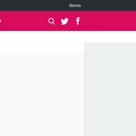
Idioma
O