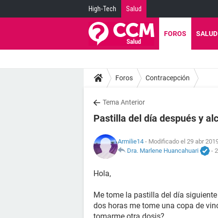
High-Tech
Salud
FOROS
SALUD
Foros
Contracepción
Tema Anterior
Pastilla del día después y al
Armilie14
- Modificado el 29 abr 2019
Dra. Marlene Huancahuari
-
2
Hola,
Me tome la pastilla del día siguien
dos horas me tome una copa de vino ti
tomarme otra dosis?.