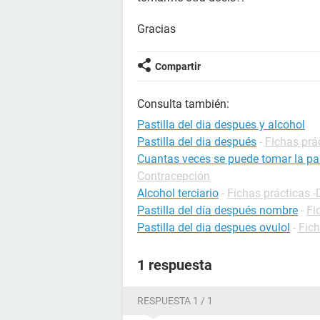
Gracias
Compartir
Consulta también:
Pastilla del dia despues y alcohol
Pastilla del dia después
-
Fichas prá
Cuantas veces se puede tomar la pas
Contracepción
Alcohol terciario
-
Fichas prácticas -
Pastilla del día después nombre
-
Fi
Pastilla del dia despues ovulol
-
Fic
1 respuesta
RESPUESTA 1 / 1