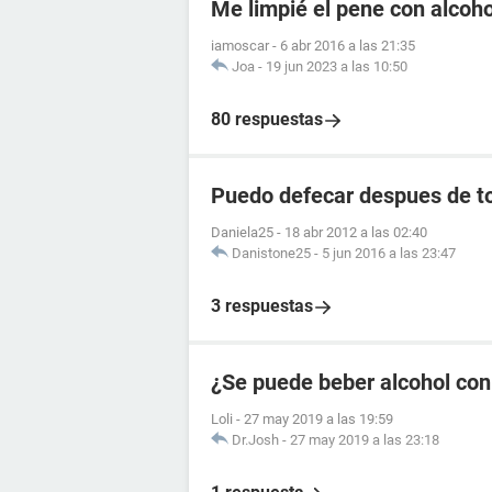
Me limpié el pene con alcoho
iamoscar
-
6 abr 2016 a las 21:35
Joa
-
19 jun 2023 a las 10:50
80 respuestas
Puedo defecar despues de to
Daniela25
-
18 abr 2012 a las 02:40
Danistone25
-
5 jun 2016 a las 23:47
3 respuestas
¿Se puede beber alcohol con 
Loli
-
27 may 2019 a las 19:59
Dr.Josh
-
27 may 2019 a las 23:18