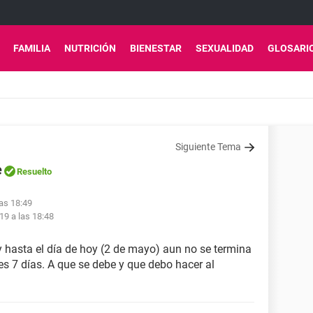
FAMILIA
NUTRICIÓN
BIENESTAR
SEXUALIDAD
GLOSARI
Siguiente Tema
e
Resuelto
las 18:49
19 a las 18:48
l y hasta el día de hoy (2 de mayo) aun no se termina
s 7 días. A que se debe y que debo hacer al