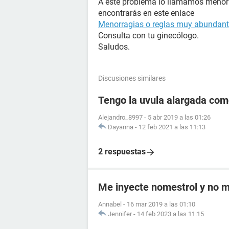
A este problema lo llamamos menorr
encontrarás en este enlace
Menorragias o reglas muy abundan
Consulta con tu ginecólogo.
Saludos.
Discusiones similares
Tengo la uvula alargada como
Alejandro_8997
-
5 abr 2019 a las 01:26
Dayanna
-
12 feb 2021 a las 11:13
2 respuestas
Me inyecte nomestrol y no m
Annabel
-
16 mar 2019 a las 01:10
Jennifer
-
14 feb 2023 a las 11:15