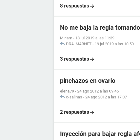
8 respuestas
No me baja la regla tomando 
Miriam
-
18 jul 2019 a las 11:39
DRA. MARNET
-
19 jul 2019 a las 10:50
3 respuestas
pinchazos en ovario
elena79
-
24 ago 2012 a las 09:45
c-salinas
-
24 ago 2012 a las 17:07
2 respuestas
Inyección para bajar regla 