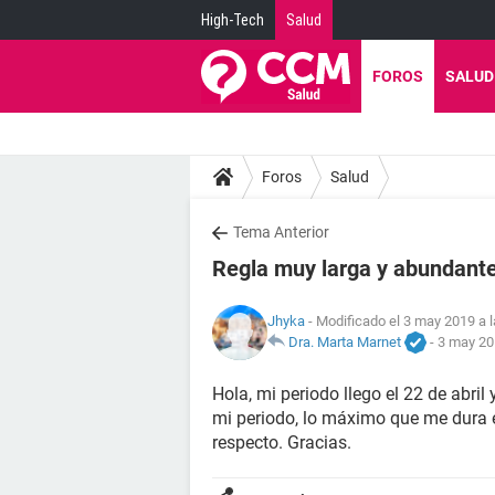
High-Tech
Salud
FOROS
SALUD
Foros
Salud
Tema Anterior
Regla muy larga y abundant
Jhyka
- Modificado el 3 may 2019 a 
Dra. Marta Marnet
-
3 may 20
Hola, mi periodo llego el 22 de abri
mi periodo, lo máximo que me dura e
respecto. Gracias.