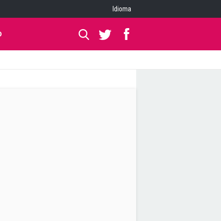
Idioma
O