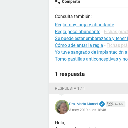
Compartir
Consulta también:
Regla muy larga y abundante
Regla poco abundante
-
Fichas prác
Se puede estar embarazada y tener l
Cómo adelantar la regla
-
Fichas prá
Yo tuve sangrado de implantación 
Tomo pastillas anticonceptivas y no
1 respuesta
RESPUESTA 1 / 1
Dra. Marta Marnet
47.660
3 may 2019 a las 18:48
Hola,