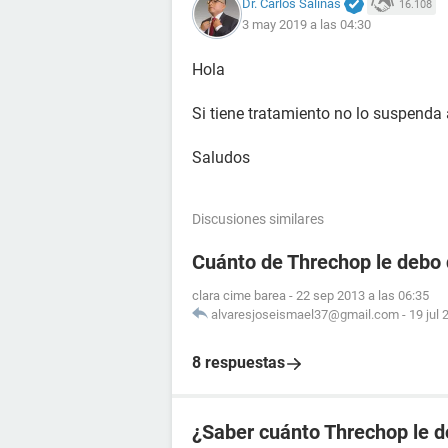
Dr. Carlos Salinas
16.108
3 may 2019 a las 04:30
Hola
Si tiene tratamiento no lo suspenda
Saludos
Discusiones similares
Cuánto de Threchop le debo 
clara cime barea
-
22 sep 2013 a las 06:35
alvaresjoseismael37@gmail.com
-
19 jul 
8 respuestas
¿Saber cuánto Threchop le d