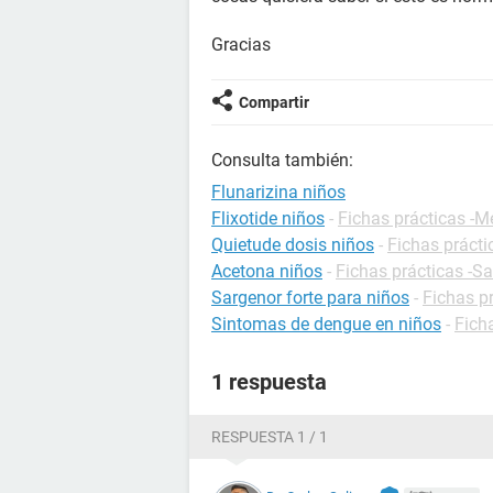
Gracias
Compartir
Consulta también:
Flunarizina niños
Flixotide niños
-
Fichas prácticas -
Quietude dosis niños
-
Fichas práct
Acetona niños
-
Fichas prácticas -S
Sargenor forte para niños
-
Fichas p
Sintomas de dengue en niños
-
Fich
1 respuesta
RESPUESTA 1 / 1