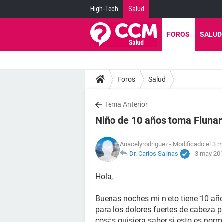
High-Tech
Salud
FOROS
SALUD
Foros
Salud
Tema Anterior
Niño de 10 años toma Flunar
Anacelyrodriguez
- Modificado el 3 m
Dr. Carlos Salinas
-
3 may 201
Hola,
Buenas noches mi nieto tiene 10 añ
para los dolores fuertes de cabeza 
cosas quisiera saber si esto es norm