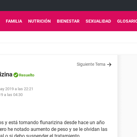
FAMILIA
NUTRICIÓN
BIENESTAR
SEXUALIDAD
GLOSARI
Siguiente Tema
izina
Resuelto
ay 2019 a las 22:21
9 a las 04:30
os y está tomando flunarizina desde hace un año
pero he notado aumento de peso y se le olvidan las
al o si debo suspender el tratamiento.