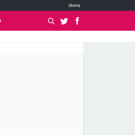
Idioma
O