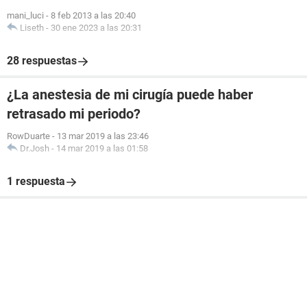
mani_luci
-
8 feb 2013 a las 20:40
Liseth
-
30 ene 2023 a las 20:31
28 respuestas
¿La anestesia de mi cirugía puede haber
retrasado mi periodo?
RowDuarte
-
13 mar 2019 a las 23:46
Dr.Josh
-
14 mar 2019 a las 01:58
1 respuesta