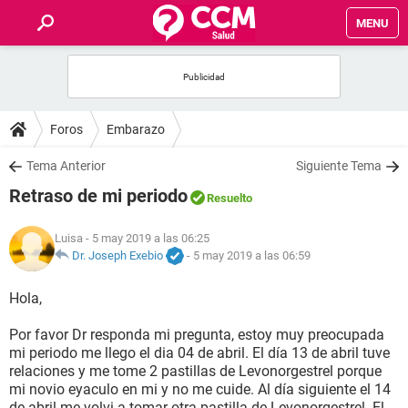
MENU
INICIO
FOROS
Foros
Embarazo
SALUD
Tema Anterior
Siguiente Tema
Retraso de mi periodo
Resuelto
FAMILIA
Luisa
- 5 may 2019 a las 06:25
NUTRICIÓN
Dr. Joseph Exebio
-
5 may 2019 a las 06:59
Hola,
BIENESTAR
Por favor Dr responda mi pregunta, estoy muy preocupada
SEXUALIDAD
mi periodo me llego el dia 04 de abril. El día 13 de abril tuve
relaciones y me tome 2 pastillas de Levonorgestrel porque
mi novio eyaculo en mi y no me cuide. Al día siguiente el 14
GLOSARIO
de abril me volvi a tomar otra pastilla de Levonorgestrel. El