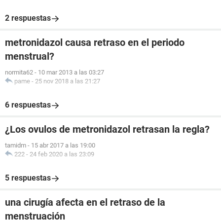
2 respuestas
metronidazol causa retraso en el periodo
menstrual?
normita62
-
10 mar 2013 a las 03:27
pame
-
25 nov 2018 a las 21:27
6 respuestas
¿Los ovulos de metronidazol retrasan la regla?
tamidm
-
15 abr 2017 a las 19:00
222
-
24 feb 2020 a las 23:09
5 respuestas
una cirugía afecta en el retraso de la
menstruación