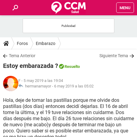
MENU
INICIO
FOROS
Foros
Embarazo
SALUD
Tema Anterior
Siguiente Tema
Estoy embarazada ?
Resuelto
FAMILIA
F
- 5 may 2019 a las 19:04
NUTRICIÓN
hermanamayor -
6 may 2019 a las 05:02
Hola, deje de tomar las pastillas porque me olvide dos
BIENESTAR
pastillas (dos días) entonces decidí dejarlas. El 16 de abril
tome la última, y el 19 tuve relaciones sin cuidarme. Dos
SEXUALIDAD
días después me bajo. El día 26 tuve relaciones sin cuidarme
de nuevo (me acabo)y después de terminar me bajo un
poco. Quiero saber si es posible estar embarazada, ya que
GLOSARIO
se me hizo un desorden todo!