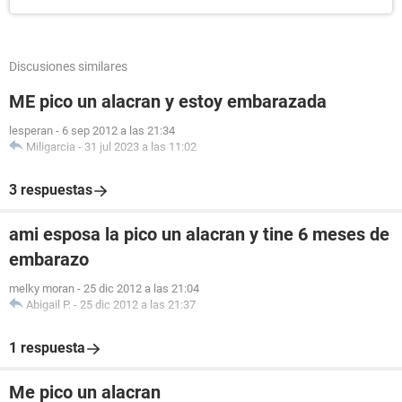
Discusiones similares
ME pico un alacran y estoy embarazada
lesperan
-
6 sep 2012 a las 21:34
Miligarcia
-
31 jul 2023 a las 11:02
3 respuestas
ami esposa la pico un alacran y tine 6 meses de
embarazo
melky moran
-
25 dic 2012 a las 21:04
Abigail P.
-
25 dic 2012 a las 21:37
1 respuesta
Me pico un alacran