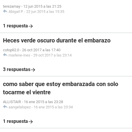
terezamay
-
12 jun 2015 a las 21:25
Abigail P.
-
22 jun 2015 a las 15:35
1 respuesta
Heces verde oscuro durante el embarazo
cotopli2.0
-
26 oct 2017 a las 17:40
marlene-ines
-
29 oct 2017 a las 23:14
3 respuestas
como saber que estoy embarazada con solo
tocarme el vientre
ALLISTAIR
-
16 ene 2015 a las 23:28
aangelalopez
-
16 ene 2015 a las 23:34
1 respuesta