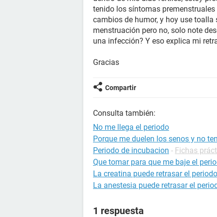
tenido los síntomas premenstruales c
cambios de humor, y hoy use toalla
menstruación pero no, solo note des
una infección? Y eso explica mi retr
Gracias
Compartir
Consulta también:
No me llega el periodo
Porque me duelen los senos y no ten
Periodo de incubacion
-
Fichas práct
Que tomar para que me baje el per
La creatina puede retrasar el period
La anestesia puede retrasar el perio
1 respuesta