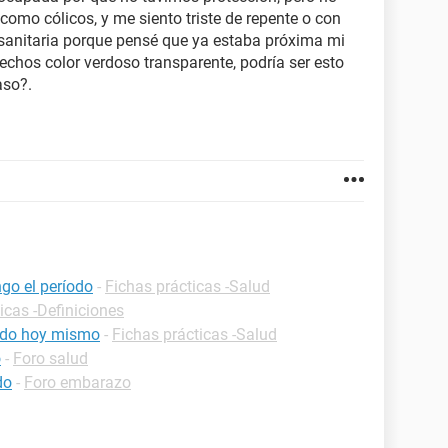
omo cólicos, y me siento triste de repente o con
 sanitaria porque pensé que ya estaba próxima mi
echos color verdoso transparente, podría ser esto
aso?.
go el período
-
Fichas prácticas -Salud
icas -Definiciones
iodo hoy mismo
-
Fichas prácticas -Salud
o
-
Foro salud
do
-
Foro embarazo