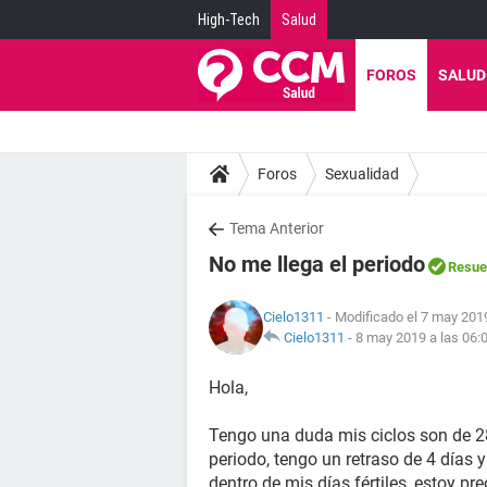
High-Tech
Salud
FOROS
SALUD
Foros
Sexualidad
Tema Anterior
No me llega el periodo
Resue
Cielo1311
- Modificado el 7 may 2019
Cielo1311
-
8 may 2019 a las 06:
Hola,
Tengo una duda mis ciclos son de 2
periodo, tengo un retraso de 4 días y
dentro de mis días fértiles, estoy p