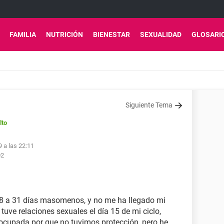
FAMILIA
NUTRICIÓN
BIENESTAR
SEXUALIDAD
GLOSARI
Siguiente Tema
lto
 a las 22:11
02
8 a 31 días masomenos, y no me ha llegado mi
 tuve relaciones sexuales el día 15 de mi ciclo,
reocupada por que no tuvimos protección, pero he