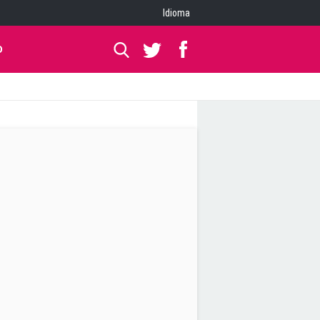
Idioma
O