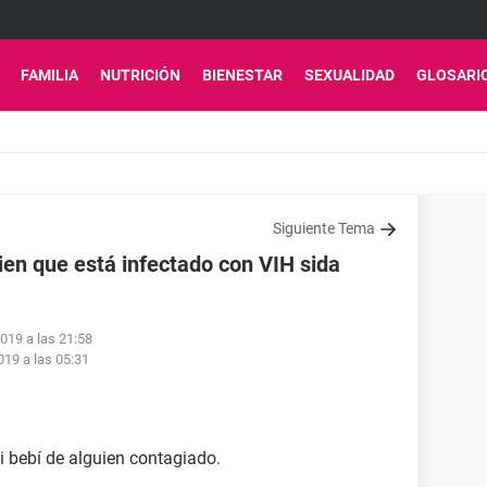
FAMILIA
NUTRICIÓN
BIENESTAR
SEXUALIDAD
GLOSARI
Siguiente Tema
ien que está infectado con VIH sida
019 a las 21:58
19 a las 05:31
i bebí de alguien contagiado.