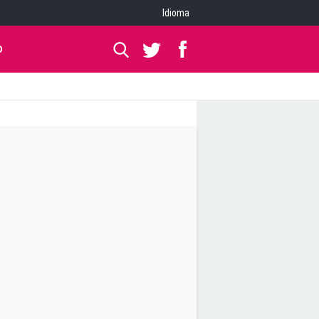
Idioma
O