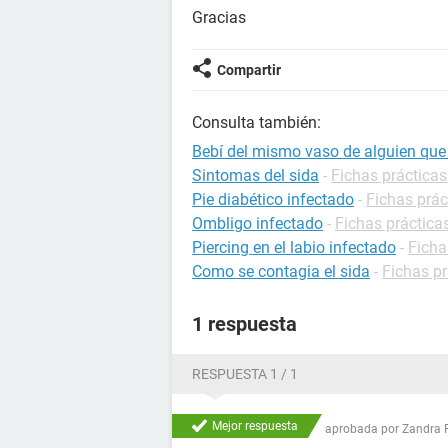
Gracias
Compartir
Consulta también:
Bebí del mismo vaso de alguien que 
Sintomas del sida
-
Fichas prácticas
Pie diabético infectado
-
Fichas prác
Ombligo infectado
-
Fichas práctica
Piercing en el labio infectado
-
Ficha
Como se contagia el sida
-
Fichas pr
1 respuesta
RESPUESTA 1 / 1
Mejor respuesta
aprobada por
Zandra 