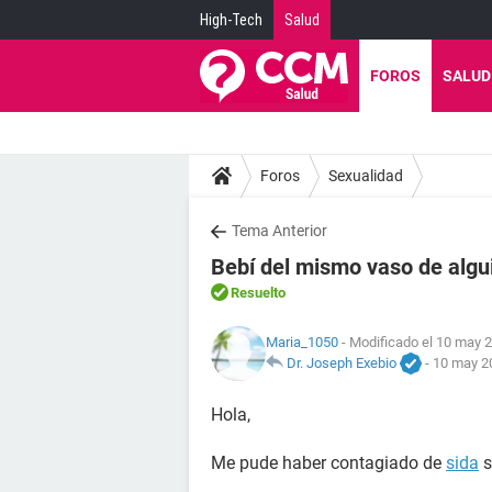
High-Tech
Salud
FOROS
SALUD
Foros
Sexualidad
Tema Anterior
Bebí del mismo vaso de algu
Resuelto
Maria_1050
- Modificado el 10 may 2
Dr. Joseph Exebio
-
10 may 20
Hola,
Me pude haber contagiado de
sida
s