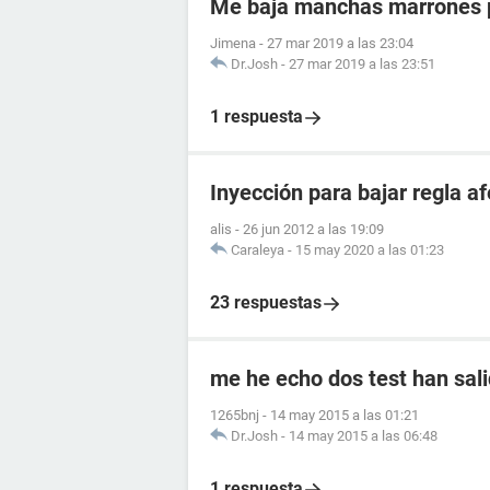
Me baja manchas marrones p
Jimena
-
27 mar 2019 a las 23:04
Dr.Josh
-
27 mar 2019 a las 23:51
1 respuesta
Inyección para bajar regla 
alis
-
26 jun 2012 a las 19:09
Caraleya
-
15 may 2020 a las 01:23
23 respuestas
me he echo dos test han sali
1265bnj
-
14 may 2015 a las 01:21
Dr.Josh
-
14 may 2015 a las 06:48
1 respuesta