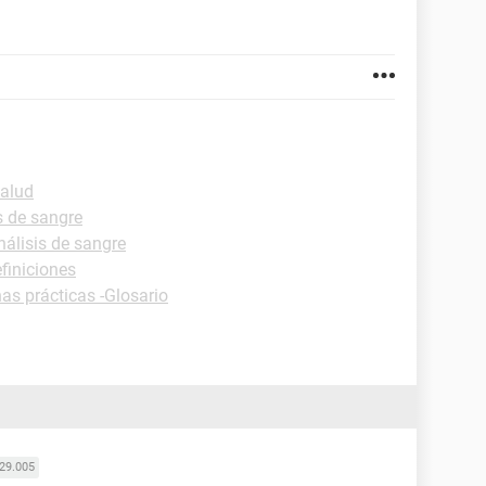
Salud
s de sangre
nálisis de sangre
finiciones
has prácticas -Glosario
29.005