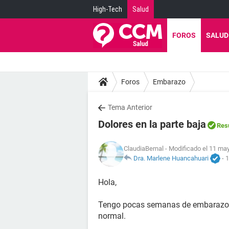
High-Tech
Salud
FOROS
SALUD
Foros
Embarazo
Tema Anterior
Dolores en la parte baja
Res
ClaudiaBernal
- Modificado el 11 may
Dra. Marlene Huancahuari
-
1
Hola,
Tengo pocas semanas de embarazo he 
normal.