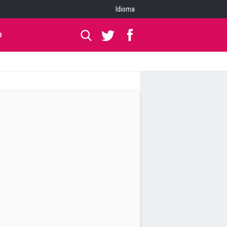
Idioma
O