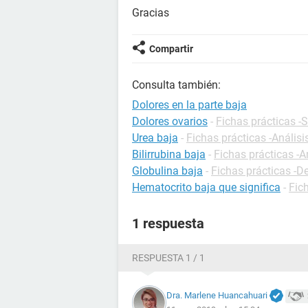
Gracias
Compartir
Consulta también:
Dolores en la parte baja
Dolores ovarios
-
Fichas prácticas -
Urea baja
-
Fichas prácticas -Análisi
Bilirrubina baja
-
Fichas prácticas -A
Globulina baja
-
Fichas prácticas -De
Hematocrito baja que significa
-
Fic
1 respuesta
RESPUESTA 1 / 1
Dra. Marlene Huancahuari