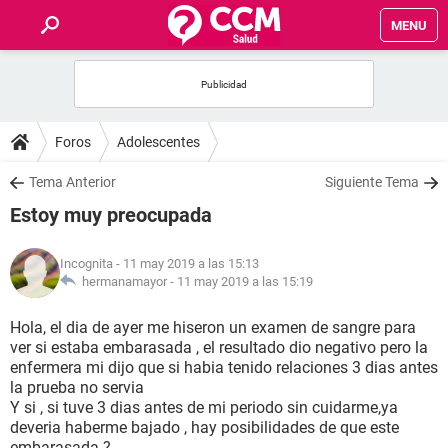
MENU
INICIO
FOROS
Foros
Adolescentes
SALUD
Tema Anterior
Siguiente Tema
Estoy muy preocupada
FAMILIA
Incognita
- 11 may 2019 a las 15:13
NUTRICIÓN
hermanamayor -
11 may 2019 a las 15:19
Hola, el dia de ayer me hiseron un examen de sangre para
BIENESTAR
ver si estaba embarasada , el resultado dio negativo pero la
enfermera mi dijo que si habia tenido relaciones 3 dias antes
SEXUALIDAD
la prueba no servia
Y si , si tuve 3 dias antes de mi periodo sin cuidarme,ya
deveria haberme bajado , hay posibilidades de que este
GLOSARIO
embarasada ?