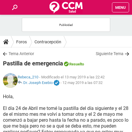
MENU
INICIO
FOROS
Foros
Contracepción
SALUD
Tema Anterior
Siguiente Tema
Pastilla de emergencia
Resuelto
FAMILIA
Rebeca_210
- Modificado el 13 may 2019 a las 22:42
NUTRICIÓN
Dr. Joseph Exebio
-
12 may 2019 a las 07:32
Hola,
BIENESTAR
El día 24 de Abril me tomé la pastilla del día siguiente y el 28
SEXUALIDAD
de el mismo mes me volví a tomar otra y el 2 de mayo me
comenzó a bajar pero hasta la fecha no a parado, es poco lo
que me baja pero no se a qué se deba esto, me pueden
GLOSARIO
explicar porfavor? Estoy preocupada ya que no estoy muy