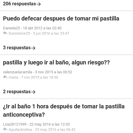
206 respuestas
Puedo defecar despues de tomar mi pastilla
Daniela25
-
18 abr 2012 a las 02:40
Danistone25
-
5 jun 2016 a las 23:47
3 respuestas
pastilla y luego ir al baño, algun riesgo??
valenzuelacamila
-
3 nov 2015 a las 00:52
maria
-
7 nov 2015 a las 18:36
2 respuestas
¿Ir al baño 1 hora después de tomar la pastilla
anticonceptiva?
Liza28121999
-
22 may 2016 a las 12:33
AguilarAndrea
-
23 may 2016 a las 06:42