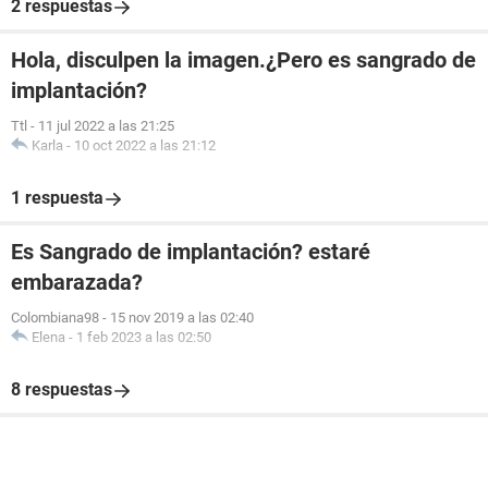
2 respuestas
Hola, disculpen la imagen.¿Pero es sangrado de
implantación?
Ttl
-
11 jul 2022 a las 21:25
Karla
-
10 oct 2022 a las 21:12
1 respuesta
Es Sangrado de implantación? estaré
embarazada?
Colombiana98
-
15 nov 2019 a las 02:40
Elena
-
1 feb 2023 a las 02:50
8 respuestas