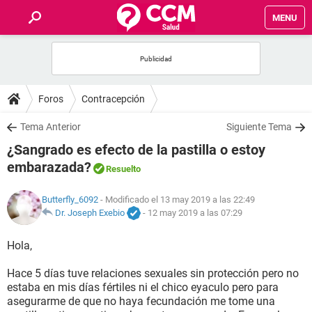
MENU
INICIO
FOROS
Foros
Contracepción
SALUD
Tema Anterior
Siguiente Tema
¿Sangrado es efecto de la pastilla o estoy
FAMILIA
embarazada?
Resuelto
NUTRICIÓN
Butterfly_6092
- Modificado el 13 may 2019 a las 22:49
Dr. Joseph Exebio
-
12 may 2019 a las 07:29
BIENESTAR
Hola,
SEXUALIDAD
Hace 5 días tuve relaciones sexuales sin protección pero no
estaba en mis días fértiles ni el chico eyaculo pero para
asegurarme de que no haya fecundación me tome una
GLOSARIO