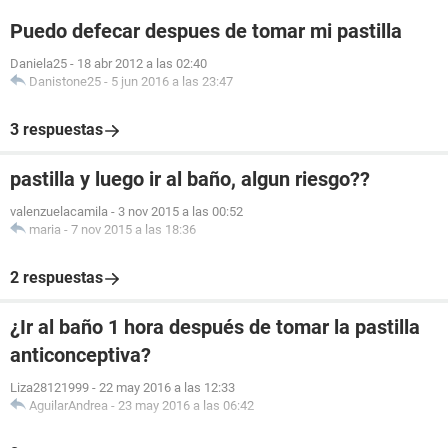
Puedo defecar despues de tomar mi pastilla
Daniela25
-
18 abr 2012 a las 02:40
Danistone25
-
5 jun 2016 a las 23:47
3 respuestas
pastilla y luego ir al baño, algun riesgo??
valenzuelacamila
-
3 nov 2015 a las 00:52
maria
-
7 nov 2015 a las 18:36
2 respuestas
¿Ir al baño 1 hora después de tomar la pastilla
anticonceptiva?
Liza28121999
-
22 may 2016 a las 12:33
AguilarAndrea
-
23 may 2016 a las 06:42