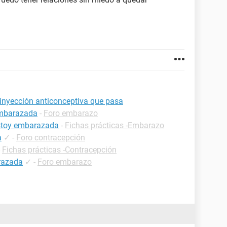
 inyección anticonceptiva que pasa
embarazada
-
Foro embarazo
estoy embarazada
-
Fichas prácticas -Embarazo
a
✓
-
Foro contracepción
-
Fichas prácticas -Contracepción
razada
✓
-
Foro embarazo