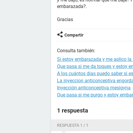
embarazada?.
Gracias
Compartir
Consulta también:
Si estoy embarazada y me aplico la
Que pasa si me da toques y estoy 
A los cuántos dias puedo saber si 
La inyeccion anticonceptiva engord
Inyección anticonceptiva mesigyna
Que pasa si me purgo y estoy emba
1 respuesta
RESPUESTA 1 / 1