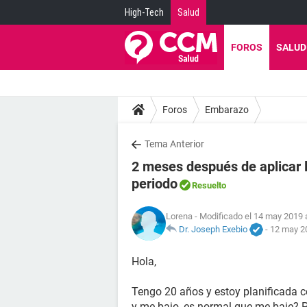
High-Tech
Salud
FOROS
SALUD
Foros
Embarazo
Tema Anterior
2 meses después de aplicar l
periodo
Resuelto
Lorena
- Modificado el 14 may 2019 
Dr. Joseph Exebio
-
12 may 20
Hola,
Tengo 20 años y estoy planificada c
y me bajo, es normal que me baje? P