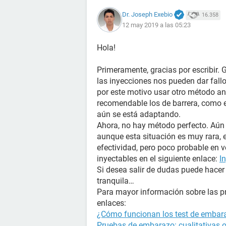
Dr. Joseph Exebio
16.358
12 may 2019 a las 05:23
Hola!
Primeramente, gracias por escribir.
las inyecciones nos pueden dar fall
por este motivo usar otro método an
recomendable los de barrera, como e
aún se está adaptando.
Ahora, no hay método perfecto. Aún 
aunque esta situación es muy rara, 
efectividad, pero poco probable en 
inyectables en el siguiente enlace:
I
Si desea salir de dudas puede hace
tranquila…
Para mayor información sobre las p
enlaces:
¿Cómo funcionan los test de embara
Pruebas de embarazo: cualitativas o