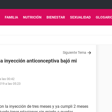
FAMILIA
NUTRICIÓN
BIENESTAR
SEXUALIDAD
GLOSARI
Siguiente Tema
a inyección anticonceptiva bajó mi
a las 00:42
19 a las 05:23
on la inyección de tres meses y ya cumpli 2 meses
uedo tener relaciones sin miedo a quedar