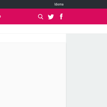
Idioma
O