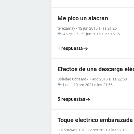
Me pico un alacran
terezamay
-
12 jun 2015 a las 21:25
Abigail P.
-
22 jun 2015 a las 15:35
1 respuesta
Efectos de una descarga elé
Soledad Udrisard
-
7 ago 2016 a las 22:58
Lore
-
10 abr 2021 a las 21:56
5 respuestas
Toque electrico embarazada
3015069490101
-
12 oct 2021 a las 22:18