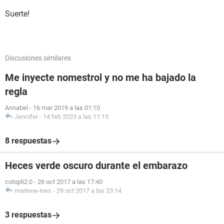
Suerte!
Discusiones similares
Me inyecte nomestrol y no me ha bajado la
regla
Annabel
-
16 mar 2019 a las 01:10
Jennifer
-
14 feb 2023 a las 11:15
8 respuestas
Heces verde oscuro durante el embarazo
cotopli2.0
-
26 oct 2017 a las 17:40
marlene-ines
-
29 oct 2017 a las 23:14
3 respuestas