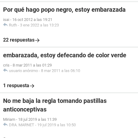
Por qué hago popo negro, estoy embarazada
isai
-
16 oct 2012 a las 19:21
Ruth
-
3 ene 2022 a las 13:23
22 respuestas
embarazada, estoy defecando de color verde
cris
-
8 mar 2011 a las 01:29
usuario anónimo
-
8 mar 2011 a las 06:10
1 respuesta
No me baja la regla tomando pastillas
anticonceptivas
Miriam
-
18 jul 2019 a las 11:39
DRA. MARNET
-
19 jul 2019 a las 10:50