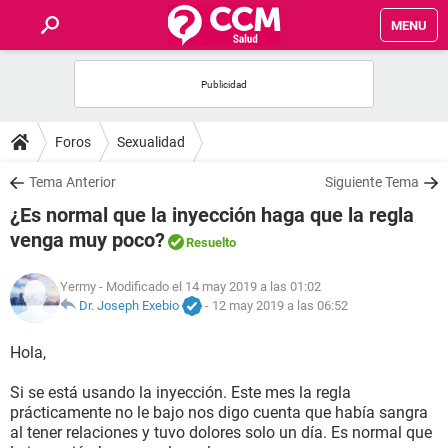
MENU
INICIO
FOROS
Foros
Sexualidad
SALUD
Tema Anterior
Siguiente Tema
¿Es normal que la inyección haga que la regla
FAMILIA
venga muy poco?
Resuelto
NUTRICIÓN
Yermy
- Modificado el 14 may 2019 a las 01:02
Dr. Joseph Exebio
-
12 may 2019 a las 06:52
BIENESTAR
Hola,
SEXUALIDAD
Si se está usando la inyección. Este mes la regla
prácticamente no le bajo nos digo cuenta que había sangra
al tener relaciones y tuvo dolores solo un día. Es normal que
GLOSARIO