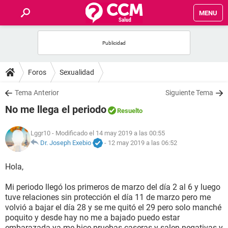
MENU
INICIO
FOROS
Foros
Sexualidad
SALUD
Tema Anterior
Siguiente Tema
No me llega el periodo
Resuelto
FAMILIA
Lggr10
- Modificado el 14 may 2019 a las 00:55
NUTRICIÓN
Dr. Joseph Exebio
-
12 may 2019 a las 06:52
Hola,
BIENESTAR
Mi periodo llegó los primeros de marzo del día 2 al 6 y luego
SEXUALIDAD
tuve relaciones sin protección el día 11 de marzo pero me
volvió a bajar el día 28 y se me quitó el 29 pero solo manché
poquito y desde hay no me a bajado puedo estar
GLOSARIO
embarazada ya me hice pruebas caseras y salen negativas y