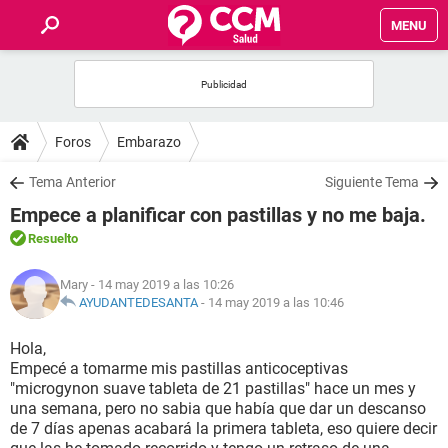
MENU
INICIO
FOROS
Foros
Embarazo
SALUD
Tema Anterior
Siguiente Tema
Empece a planificar con pastillas y no me baja.
FAMILIA
Resuelto
NUTRICIÓN
Mary
- 14 may 2019 a las 10:26
AYUDANTEDESANTA
-
14 may 2019 a las 10:46
BIENESTAR
Hola,
Empecé a tomarme mis pastillas anticoceptivas
SEXUALIDAD
"microgynon suave tableta de 21 pastillas" hace un mes y
una semana, pero no sabia que había que dar un descanso
de 7 días apenas acabará la primera tableta, eso quiere decir
GLOSARIO