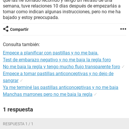
que las he tomado recorrido y tengo un retraso de una
semana, tuve relaciones 10 días después de empezarlás a
tomar como indican algunas instrucciones, pero no me ha
bajado y estoy preocupada.
Compartir
Consulta también:
Empece a planificar con pastillas y no me baja.
Test de embarazo negativo y no me baja la regla foro
No me baja la regla y tengo mucho flujo transparente foro
✓
Empece a tomar pastillas anticonceptivas y no dejo de
sangrar
✓
Ya me terminé las pastillas anticonceptivas y no me baja
Manchas marrones pero no me baja la regla
✓
1 respuesta
RESPUESTA 1 / 1