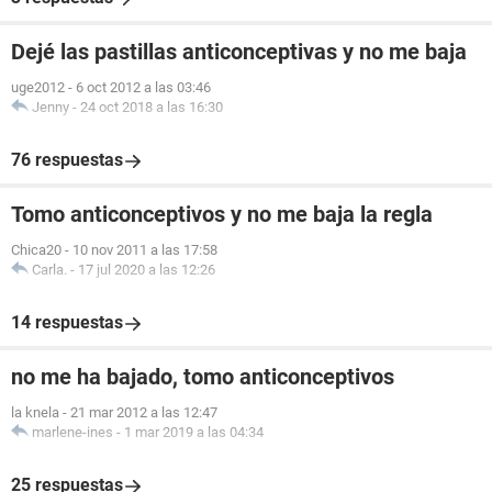
Dejé las pastillas anticonceptivas y no me baja
uge2012
-
6 oct 2012 a las 03:46
Jenny
-
24 oct 2018 a las 16:30
76 respuestas
Tomo anticonceptivos y no me baja la regla
Chica20
-
10 nov 2011 a las 17:58
Carla.
-
17 jul 2020 a las 12:26
14 respuestas
no me ha bajado, tomo anticonceptivos
la knela
-
21 mar 2012 a las 12:47
marlene-ines
-
1 mar 2019 a las 04:34
25 respuestas