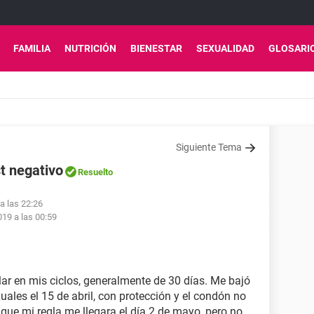
FAMILIA
NUTRICIÓN
BIENESTAR
SEXUALIDAD
GLOSARI
Siguiente Tema
t negativo
Resuelto
a las 22:26
19 a las 00:59
r en mis ciclos, generalmente de 30 días. Me bajó
exuales el 15 de abril, con protección y el condón no
que mi regla me llegara el día 2 de mayo, pero no