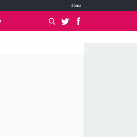
Idioma
O