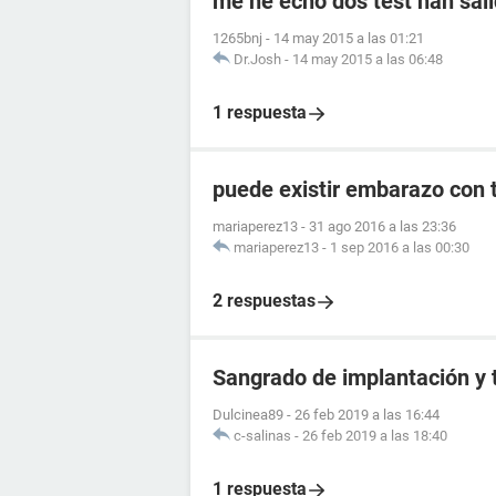
me he echo dos test han sali
1265bnj
-
14 may 2015 a las 01:21
Dr.Josh
-
14 may 2015 a las 06:48
1 respuesta
puede existir embarazo con 
mariaperez13
-
31 ago 2016 a las 23:36
mariaperez13
-
1 sep 2016 a las 00:30
2 respuestas
Sangrado de implantación y 
Dulcinea89
-
26 feb 2019 a las 16:44
c-salinas
-
26 feb 2019 a las 18:40
1 respuesta