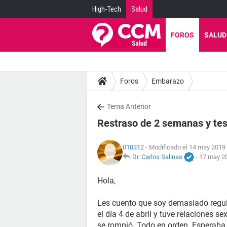
High-Tech
Salud
FOROS
SALUD
Foros
Embarazo
Tema Anterior
Restraso de 2 semanas y tes
010312
- Modificado el 14 may 2019 
Dr. Carlos Salinas
-
17 may 20
Hola,
Les cuento que soy demasiado regula
el día 4 de abril y tuve relaciones s
se rompió. Todo en orden. Esperaba 