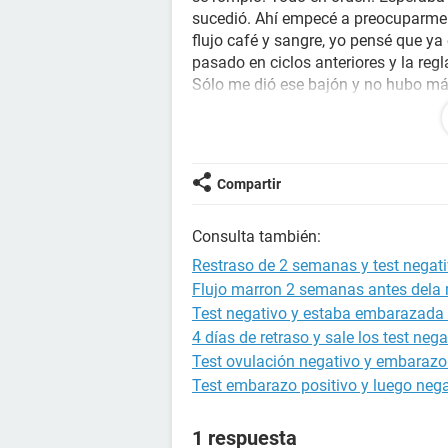
sucedió. Ahí empecé a preocuparme.
flujo café y sangre, yo pensé que ya
pasado en ciclos anteriores y la regl
Sólo me dió ese bajón y no hubo má
me hice una prueba casera y me dió 
estoy en espera de un embarazo, por
estar causando mi retraso?.
Compartir
Gracias
Consulta también:
Restraso de 2 semanas y test negat
Flujo marron 2 semanas antes dela 
Test negativo y estaba embarazada 
4 días de retraso y sale los test nega
Test ovulación negativo y embarazo 
Test embarazo positivo y luego nega
1 respuesta