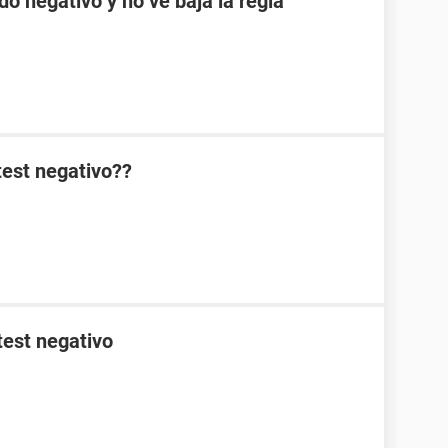
do negativo y no ve baja la regla
test negativo??
test negativo