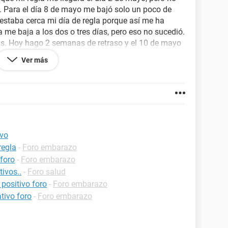
 Para el día 8 de mayo me bajó solo un poco de
 estaba cerca mi día de regla porque así me ha
a me baja a los dos o tres días, pero eso no sucedió.
s. Hoy hago 2 semanas de retraso y el 10 de mayo
negativa. Estoy muy nerviosa, tengo 21 años y no
Ver más
 eso las relaciones con protección. ¿Qué podría
ivo
regla
-
Foro embarazo
foro
-
Foro embarazo
tivos..
-
Foro salud
positivo foro
-
Foro embarazo
tivo foro
-
Foro embarazo