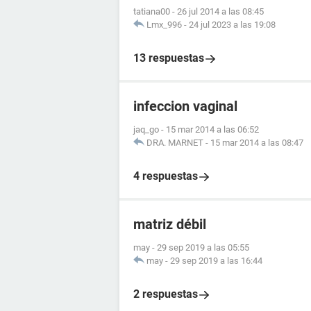
tatiana00
-
26 jul 2014 a las 08:45
Lmx_996
-
24 jul 2023 a las 19:08
13 respuestas
infeccion vaginal
jaq_go
-
15 mar 2014 a las 06:52
DRA. MARNET
-
15 mar 2014 a las 08:47
4 respuestas
matriz débil
may
-
29 sep 2019 a las 05:55
may
-
29 sep 2019 a las 16:44
2 respuestas