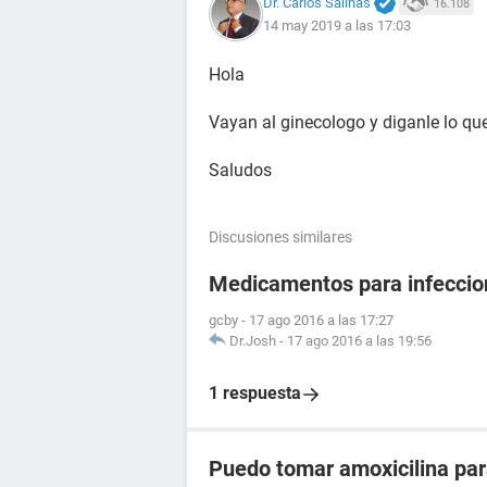
Dr. Carlos Salinas
16.108
14 may 2019 a las 17:03
Hola
Vayan al ginecologo y diganle lo que
Saludos
Discusiones similares
Medicamentos para infeccio
gcby
-
17 ago 2016 a las 17:27
Dr.Josh
-
17 ago 2016 a las 19:56
1 respuesta
Puedo tomar amoxicilina para