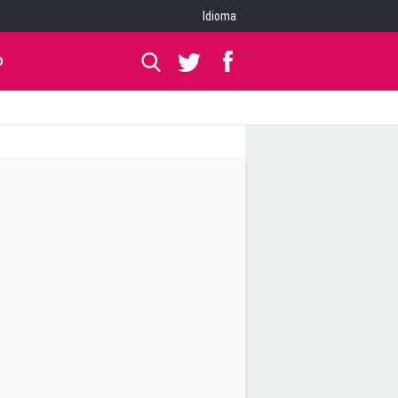
Idioma
O