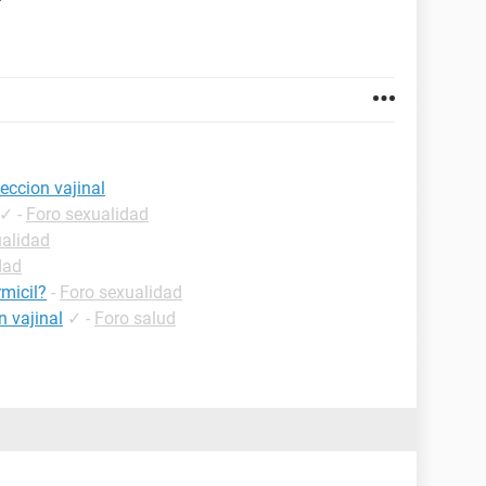
ccion vajinal
✓
-
Foro sexualidad
ualidad
dad
rmicil?
-
Foro sexualidad
n vajinal
✓
-
Foro salud