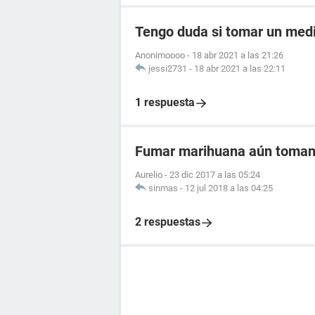
Tengo duda si tomar un me
Anonimoooo
-
18 abr 2021 a las 21:26
jessi2731
-
18 abr 2021 a las 22:11
1 respuesta
Fumar marihuana aún toma
Aurelio
-
23 dic 2017 a las 05:24
sinmas
-
12 jul 2018 a las 04:25
2 respuestas