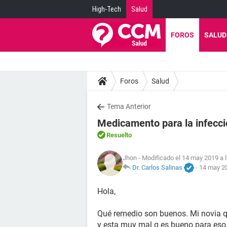
High-Tech
Salud
FOROS
SALUD
Foros
Salud
Tema Anterior
Medicamento para la infecci
Resuelto
Jhon
- Modificado el 14 may 2019 a 
Dr. Carlos Salinas
-
14 may 20
Hola,
Qué remedio son buenos. Mi novia q
y esta muy mal q es bueno para eso