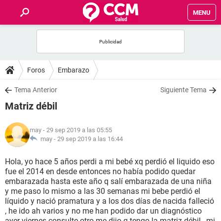
MENU
INICIO
FOROS
Foros
Embarazo
SALUD
Tema Anterior
Siguiente Tema
Matriz débil
FAMILIA
may
- 29 sep 2019 a las 05:55
NUTRICIÓN
may -
29 sep 2019 a las 16:44
Hola, yo hace 5 años perdi a mi bebé xq perdió el liquido eso
BIENESTAR
fue el 2014 en desde entonces no había podido quedar
embarazada hasta este año q salí embarazada de una niña
SEXUALIDAD
y me paso lo mismo a las 30 semanas mi bebe perdió el
líquido y nació pramatura y a los dos días de nacida falleció
, he ido ah varios y no me han podido dar un diagnóstico
GLOSARIO
ayer viernes consulte otro me dijo q tengo la matriz débil , mi