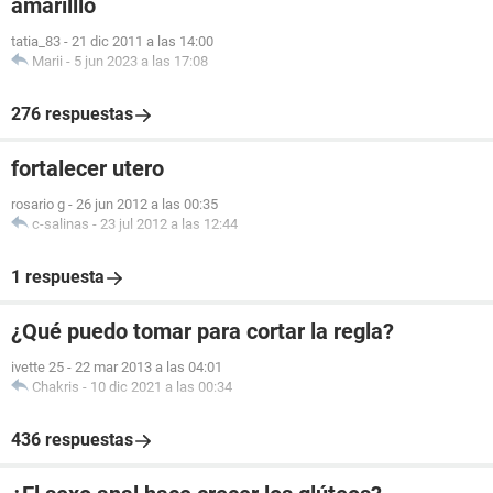
amarilllo
tatia_83
-
21 dic 2011 a las 14:00
Marii
-
5 jun 2023 a las 17:08
276 respuestas
fortalecer utero
rosario g
-
26 jun 2012 a las 00:35
c-salinas
-
23 jul 2012 a las 12:44
1 respuesta
¿Qué puedo tomar para cortar la regla?
ivette 25
-
22 mar 2013 a las 04:01
Chakris
-
10 dic 2021 a las 00:34
436 respuestas