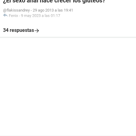
¿El sexo anal hace crecer los glúteos?
@flakissandrey
-
29 ago 2013 a las 19:41
Fenix
-
9 may 2023 a las 01:17
34 respuestas