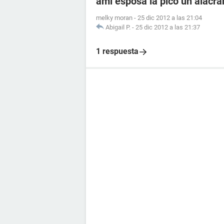
ami esposa la pico un alacr
melky moran
-
25 dic 2012 a las 21:04
Abigail P.
-
25 dic 2012 a las 21:37
1 respuesta