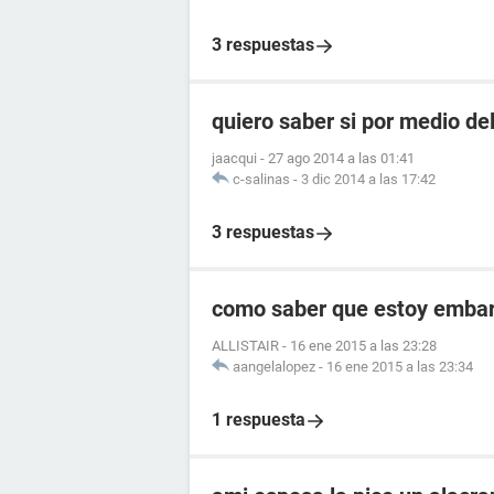
3 respuestas
quiero saber si por medio de
jaacqui
-
27 ago 2014 a las 01:41
c-salinas
-
3 dic 2014 a las 17:42
3 respuestas
como saber que estoy embara
ALLISTAIR
-
16 ene 2015 a las 23:28
aangelalopez
-
16 ene 2015 a las 23:34
1 respuesta