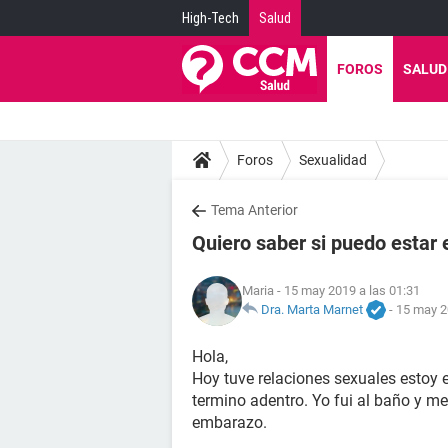
High-Tech
Salud
FOROS
SALUD
Foros
Sexualidad
Tema Anterior
Quiero saber si puedo esta
Maria
- 15 may 2019 a las 01:31
Dra. Marta Marnet
-
15 may 2
Hola,
Hoy tuve relaciones sexuales estoy en
termino adentro. Yo fui al baño y me
embarazo.