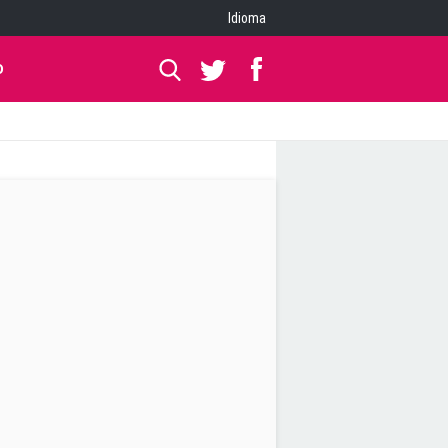
Idioma
O